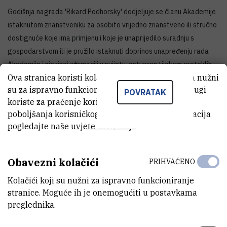
Godišnja nagrada 'Rikard Podhorsky' dodjeljuje se članu Akademije
istaknutom znanstveniku za osobito vrijedno znanstveno ili stručno
dostignuće koje ima primjenu i koje je unaprijedilo suradnju s
gospodarstvom ili je pružilo istaknuti doprinos unapređenju rada
Akademije i njezinoj afirmaciji u svijetu, ostvaren tijekom proteklih
Ova stranica koristi kolačiće. Neki od tih kolačića nužni
pet godina.
su za ispravno funkcioniranje stranice, dok se drugi
POVRATAK
koriste za praćenje korištenja stranice radi
poboljšanja korisničkog iskustva. Za više informacija
pogledajte naše
uvjete korištenja
.
Obavezni kolačići
PRIHVAĆENO
Kolačići koji su nužni za ispravno funkcioniranje
stranice. Moguće ih je onemogućiti u postavkama
preglednika.