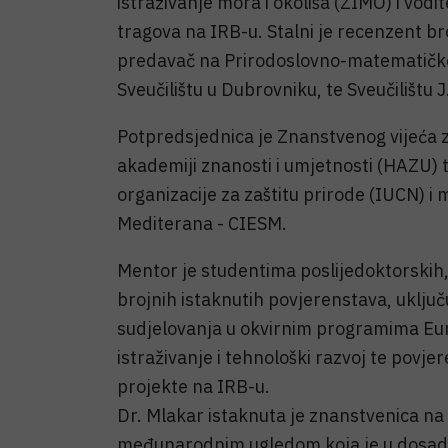
istraživanje mora i okoliša (ZIMO) i vodit
tragova na IRB-u. Stalni je recenzent b
predavač na Prirodoslovno-matematičkom
Sveučilištu u Dubrovniku, te Sveučilištu 
Potpredsjednica je Znanstvenog vijeća z
akademiji znanosti i umjetnosti (HAZU)
organizacije za zaštitu prirode (IUCN) i
Mediterana - CIESM.
Mentor je studentima poslijedoktorskih, 
brojnih istaknutih povjerenstava, uključ
sudjelovanja u okvirnim programima Eu
istraživanje i tehnološki razvoj te pov
projekte na IRB-u.
Dr. Mlakar istaknuta je znanstvenica na
međunarodnim ugledom koja je u dosad