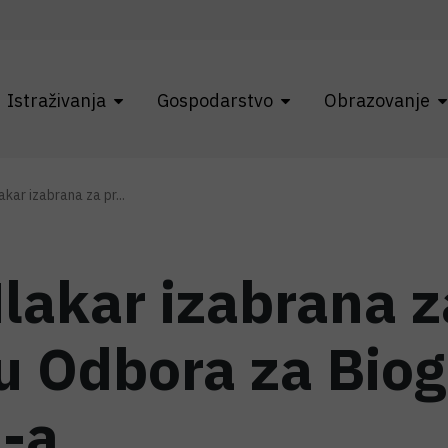
Istraživanja
Gospodarstvo
Obrazovanje
akar izabrana za pr...
Mlakar izabrana z
u Odbora za Bio
-a