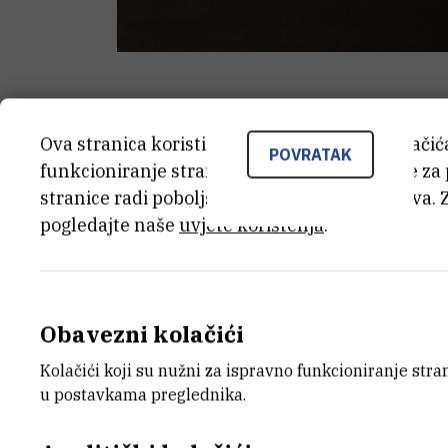
Na nedavno održanom ko
Ova stranica koristi kolačiće. Neki od tih kolači
POVRATAK
Mediterana (CIESM)
dr. sc
funkcioniranje stranice, dok se drugi koriste za
stranice radi poboljšanja korisničkog iskustva. 
okoliša IRB-a, izabrana z
pogledajte naše
uvjete korištenja
.
članica znanstvenog vijeć
odbora CIESM-a, kojeg čine
Obavezni kolačići
vodio predsjednik CIESM-a
Kolačići koji su nužni za ispravno funkcioniranje str
u postavkama preglednika.
Međunarodna komisija za znanstveno is