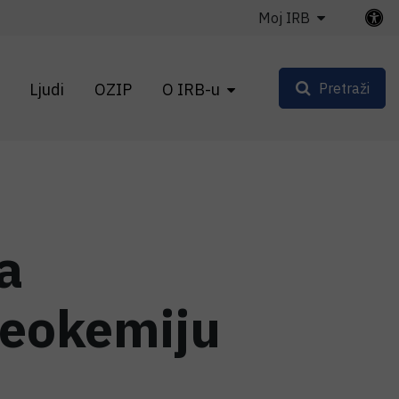
Moj IRB
Ljudi
OZIP
O IRB-u
Pretraži
a
geokemiju