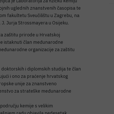
eljica je Laboratorija za fizičku kemiju
rojnih uglednih znanstvenih časopisa te
 fakultetu Sveučilištu u Zagrebu, na
J. J. Jurja Strossmayera u Osijeku.
a zaštitu prirode u Hrvatskoj
 te istaknuti član međunarodne
 međunarodne organizacije za zaštitu
doktorskih i diplomskih studija te član
ujući i ono za praćenje hrvatskog
ropske unije za znanstveno
jerenstvo za strateške međunarodne
 području kemije s velikim
ašnjem radu objavila pedesetak