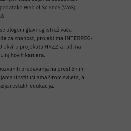
 podataka Web of Science (WoS)
16.
e se ulogom glavnog istraživača
ade za znanost, projektima INTERREG-
U okviru projekata HRZZ-a radi na
u njihovih karijera.
i pozvanih predavanja na prestižnim
 i institucijama širom svijeta, a i
ija i ostalih edukacija.