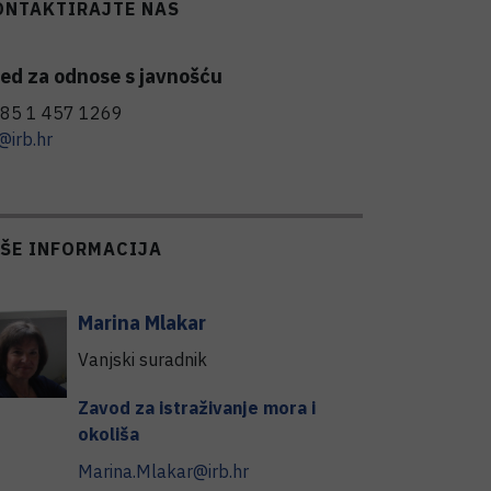
ONTAKTIRAJTE NAS
ed za odnose s javnošću
85 1 457 1269
@irb.hr
IŠE INFORMACIJA
Marina
Mlakar
Vanjski suradnik
Zavod za istraživanje mora i
okoliša
Marina.Mlakar@irb.hr