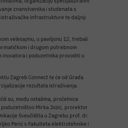
vatima; organizaciju specijaliziranih
vanje znanstvenika i studenata s
straživačke infrastrukture te daljnji
om velesajmu, u paviljonu 12, trebali
informatičkom i drugom potrebnom
inovatora i poduzetnika provoditi u
ojektu Zagreb Connect te će od Grada
jalizacije rezultata istraživanja.
li su, među ostalima, pročelnica
 poduzetništvo Mirka Jozić, prorektor
nikacije Sveučilišta u Zagrebu prof. dr.
eljko Perić s Fakulteta elektrotehnike i