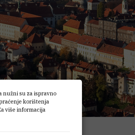
ća nužni su za ispravno
 praćenje korištenja
Za više informacija