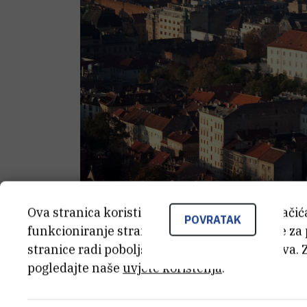
Ova stranica koristi kolačiće. Neki od tih kolači
POVRATAK
funkcioniranje stranice, dok se drugi koriste za
stranice radi poboljšanja korisničkog iskustva. 
pogledajte naše
uvjete korištenja
.