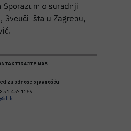
n Sporazum o suradnji
, Sveučilišta u Zagrebu,
ić.
ONTAKTIRAJTE NAS
ed za odnose s javnošću
85 1 457 1269
@irb.hr