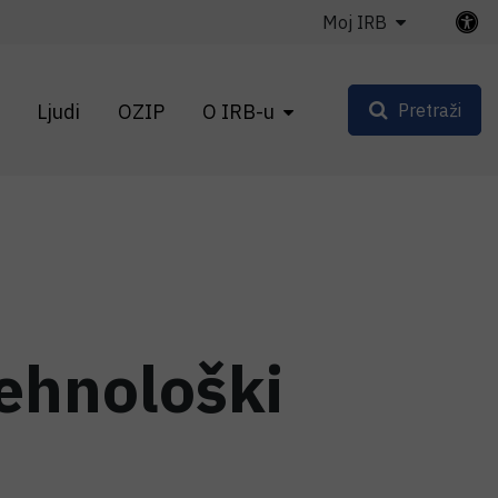
Moj IRB
Ljudi
OZIP
O IRB-u
Pretraži
Tehnološki