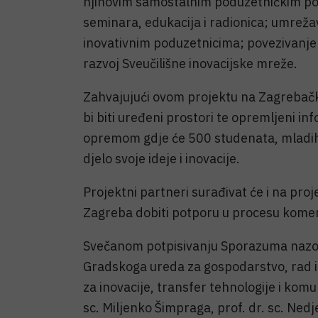
njihovim samostalnim poduzetničkim poth
seminara, edukacija i radionica; umreža
inovativnim poduzetnicima; povezivanje i
razvoj Sveučilišne inovacijske mreže.
Zahvajujući ovom projektu na Zagrebačk
bi biti uređeni prostori te opremljeni 
opremom gdje će 500 studenata, mladih 
djelo svoje ideje i inovacije.
Projektni partneri surađivat će i na pr
Zagreba dobiti potporu u procesu komerci
Svečanom potpisivanju Sporazuma nazoči
Gradskoga ureda za gospodarstvo, rad i
za inovacije, transfer tehnologije i komu
sc. Miljenko Šimpraga, prof. dr. sc. Nedj