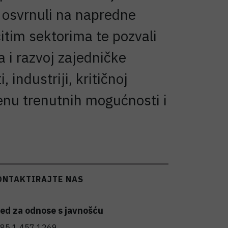
e osvrnuli na napredne
čitim sektorima te pozvali
 i razvoj zajedničke
industriji, kritičnoj
cjenu trenutnih mogućnosti i
ONTAKTIRAJTE NAS
ed za odnose s javnošću
85 1 457 1269