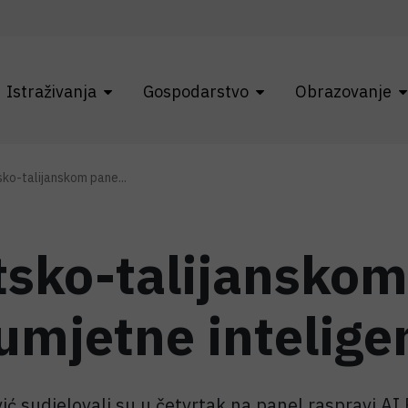
Istraživanja
Gospodarstvo
Obrazovanje
sko-talijanskom pane...
tsko-talijanskom
umjetne intelige
ić sudjelovali su u četvrtak na panel raspravi AI