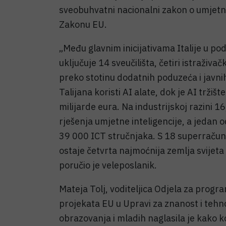
sveobuhvatni nacionalni zakon o umjetno
Zakonu EU.
„Među glavnim inicijativama Italije u po
uključuje 14 sveučilišta, četiri istraživ
preko stotinu dodatnih poduzeća i javni
Talijana koristi AI alate, dok je AI trži
milijarde eura. Na industrijskoj razini 16
rješenja umjetne inteligencije, a jedan o
39 000 ICT stručnjaka. S 18 superračuna
ostaje četvrta najmoćnija zemlja svijeta 
poručio je veleposlanik.
Mateja Tolj, voditeljica Odjela za progr
projekata EU u Upravi za znanost i tehno
obrazovanja i mladih naglasila je kako k