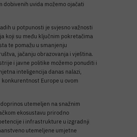
om dobivenih uvida možemo ojačati
adih u potpunosti je svjesno važnosti
ja koji su među ključnim pokretačima
asta te pomažu u smanjenju
uštva, jačanju obrazovanja i vještina.
trije i javne politike možemo ponuditi i
mjetna inteligencija danas nalazi,
ati konkurentnost Europe u ovom
i doprinos utemeljen na snažnim
vačkom ekosustavu prirodno
tencije i infrastrukture u izgradnji
znanstveno utemeljene umjetne