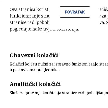
za automatsko pretraživanje znanstvene 
Ova stranica koristi kolačiće. Neki od tih kolači
medicinskih slika i zaštiti okoliša. Gradi
POVRATAK
funkcioniranje stranice, dok se drugi koriste za
umjetne inteligencije koja se zapravo dan
stranice radi poboljšanja korisničkog iskustva. 
očekivanja s jedne strane i mnogih neod
pogledajte naše
uvjete korištenja
.
konferencije poput ove važne jer se mor
inteligencija zapravo jest i što može post
dodavši kako se „suradnja Hrvatske i Ital
konkretno, kroz zajedničke projekte s t
Obavezni kolačići
istraživača, koju su dodatno ojačali pr
Kolačići koji su nužni za ispravno funkcioniranje str
dovodeći na Institut znanstvenike iz Itali
u postavkama preglednika.
Akademik prof. dr. sc. Sven Lončarić, v
Analitički kolačići
inteligenciju (CAI), koji okuplja više od 
Služe za praćenje korištenja stranice radi poboljšanja
istaknuo je široku primjenu umjetne int
gospodarstva za obrazovanim stručnjac