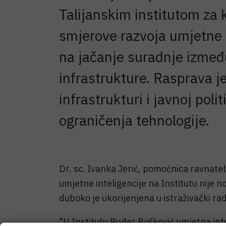
Talijanskim institutom za 
smjerove razvoja umjetne in
na jačanje suradnje između
infrastrukture. Rasprava je
infrastrukturi i javnoj pol
ograničenja tehnologije.
Dr. sc. Ivanka Jerić, pomoćnica ravnatel
umjetne inteligencije na Institutu nije no
duboko je ukorijenjena u istraživački rad
"U Institutu Ruđer Bošković umjetna inte