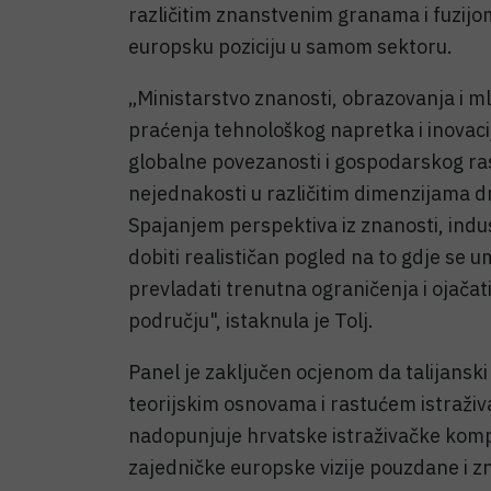
različitim znanstvenim granama i fuzij
europsku poziciju u samom sektoru.
„Ministarstvo znanosti, obrazovanja i ml
praćenja tehnološkog napretka i inovaci
globalne povezanosti i gospodarskog r
nejednakosti u različitim dimenzijama dr
Spajanjem perspektiva iz znanosti, indus
dobiti realističan pogled na to gdje se u
prevladati trenutna ograničenja i ojač
području", istaknula je Tolj.
Panel je zaključen ocjenom da talijansk
teorijskim osnovama i rastućem istraži
nadopunjuje hrvatske istraživačke kompe
zajedničke europske vizije pouzdane i 