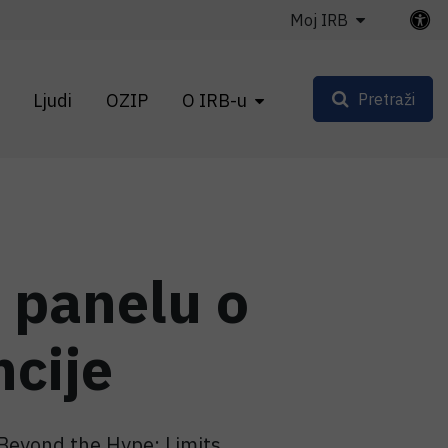
Moj IRB
Ljudi
OZIP
O IRB-u
Pretraži
 panelu o
ncije
 Beyond the Hype: Limits,