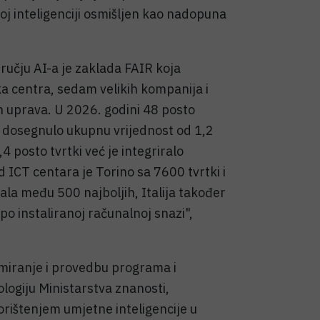
j inteligenciji osmišljen kao nadopuna
dručju AI-a je zaklada FAIR koja
ačka centra, sedam velikih kompanija i
h uprava. U 2026. godini 48 posto
šte dosegnulo ukupnu vrijednost od 1,2
,4 posto tvrtki već je integriralo
d ICT centara je Torino sa 7600 tvrtki i
la među 500 najboljih, Italija također
po instaliranoj računalnoj snazi",
amiranje i provedbu programa i
logiju Ministarstva znanosti,
orištenjem umjetne inteligencije u