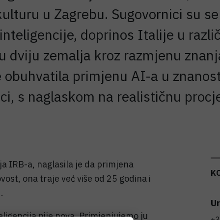
kulturu u Zagrebu. Sugovornici su s
teligencije, doprinos Italije u razli
 dviju zemalja kroz razmjenu znanja
 obuhvatila primjenu AI-a u znanosti, 
itici, s naglaskom na realističnu pro
ja IRB-a, naglasila je da primjena
K
vost, ona traje već više od 25 godina i
.
Ur
ligencija nije nova. Primjenjujemo ju
+3