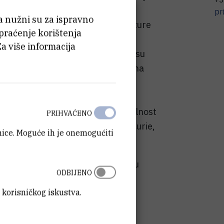
literature u biomedicini, analizi
pr
ća nužni su za ispravno
mo cijeli sustav znanja i infrastrukture
 praćenje korištenja
as nalazi na raskrižju - velikih
Za više informacija
govorenih pitanja s druge. I zato su
amo usredotočiti na to što umjetna
ići u budućnosti“, rekla je Jerić,
ije u znanosti na IRB-u vidi vrlo
alijanskim partnerima i kroz mobilnost
PRIHVAĆENO
ogrami Obzor i Marie Skłodowska-Curie,
anice. Moguće ih je onemogućiti
je".
oditelj FER-ovog Centra za umjetnu
ODBIJENO
100 istraživača u 20 laboratorija,
 korisničkog iskustva.
eligencije i potrebu domaćeg
ima.