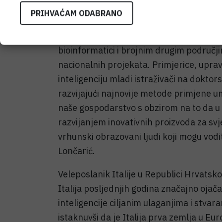
„U istraživanjima i nastavi na FER-u, kao
PRIHVAĆAM ODABRANO
umjetnu inteligenciju široko primjenjuje
sigurnosti, cyber securityju, obradi signala
bioinformatici i brojnim drugim područji
nacionalnih projekata. Primjerice, upra
inteligenciju mladi istraživači na doktor
razvijajući najnovije metode primjene um
naše gospodarstvo s obzirom na to da u 
razvijanjem inovativnih proizvoda za svje
vrhunski obrazovani ljudi koji mogu vodi
Lončarić.
Veleposlanik Italije u Republici Hrvatskoj 
Italija posljednjih godina značajno ojač
inteligencije ciljanim ulaganjima i stvar
istaknuvši da je Italija prva zemlja u Eu