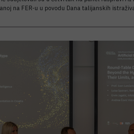
anoj na FER-u u povodu Dana talijanskih istraživa