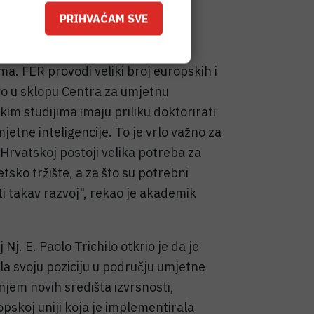
 i kroz aktivnosti našeg Centra,
PRIHVAĆAM SVE
mo u robotici, informacijskoj
 i slike, financijskoj analitici,
ma. FER provodi veliki broj europskih i
vo u sklopu Centra za umjetnu
skim studijima imaju priliku doktorirati
jetne inteligencije. To je vrlo važno za
Hrvatskoj postoji velika potreba za
tsko tržište, a za što su potrebni
ti takav razvoj", rekao je akademik
Nj. E. Paolo Trichilo otkrio je da je
ala svoju poziciju u području umjetne
anjem novih središta izvrsnosti,
ropskoj uniji koja je implementirala