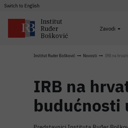
Switch to English
Institut
Ruđer
Zavodi
Bošković
Institut Ruđer Bošković
Novosti
IRB na hrvat
IRB na hrva
budućnosti 
Predstavnici Instituta Ruđer Boškov