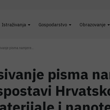
Istraživanja
Gospodarstvo
Obrazovanje
vanje pisma namjere...
sivanje pisma na
uspostavi Hrvatsk
terijale i nanot