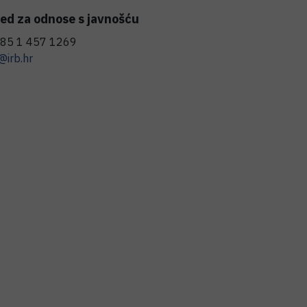
ed za odnose s javnošću
85 1 457 1269
@irb.hr