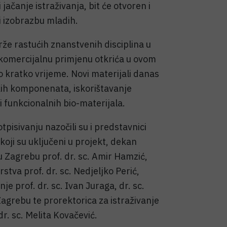
jačanje istraživanja, bit će otvoren i
 i izobrazbu mladih.
rže rastućih znanstvenih disciplina u
a komercijalnu primjenu otkrića u ovom
 kratko vrijeme. Novi materijali danas
kih komponenata, iskorištavanje
i funkcionalnih bio-materijala.
isivanju nazočili su i predstavnici
 koji su uključeni u projekt, dekan
 Zagrebu prof. dr. sc. Amir Hamzić,
stva prof. dr. sc. Nedjeljko Perić,
e prof. dr. sc. Ivan Juraga, dr. sc.
agrebu te prorektorica za istraživanje
dr. sc. Melita Kovačević.