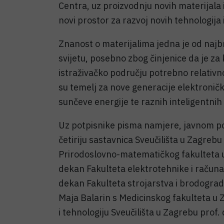
Centra, uz proizvodnju novih materijala i 
novi prostor za razvoj novih tehnologija
Znanost o materijalima jedna je od najb
svijetu, posebno zbog činjenice da je z
istraživačko području potrebno relativno
su temelj za nove generacije elektronič
sunčeve energije te raznih inteligentnih 
Uz potpisnike pisma namjere, javnom potp
četiriju sastavnica Sveučilišta u Zagrebu
Prirodoslovno-matematičkog fakulteta u
dekan Fakulteta elektrotehnike i računar
dekan Fakulteta strojarstva i brodogradnj
Maja Balarin s Medicinskog fakulteta u Z
i tehnologiju Sveučilišta u Zagrebu prof. 