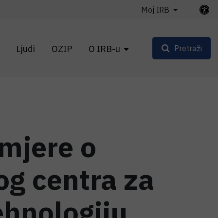
Moj IRB
Ljudi
OZIP
O IRB-u
Pretraži
mjere o
og centra za
ehnologiju