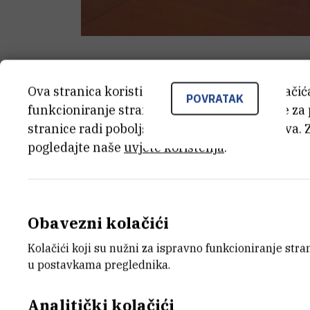
Danas je u Rektoratu Sveuč
Ova stranica koristi kolačiće. Neki od tih kolači
POVRATAK
funkcioniranje stranice, dok se drugi koriste za
uspostavi Hrvatskog centra
stranice radi poboljšanja korisničkog iskustva. 
smješten na Institutu Ruđe
pogledajte naše
uvjete korištenja
.
Zagrebu prof. dr. sc. Aleks
Ramljak i ravnatelj Institut
Obavezni kolačići
Kolačići koji su nužni za ispravno funkcioniranje str
u postavkama preglednika.
„Osnivanje Centra povijesni je čin u ko
institucije udružuju i tako čine iskorak,
Analitički kolačići