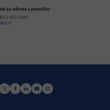
ed za odnose s javnošću
85 1 457 1269
@irb.hr