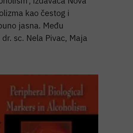
coholism', izdavača Nova
olizma kao čestog i
tpuno jasna. Među
 dr. sc. Nela Pivac, Maja