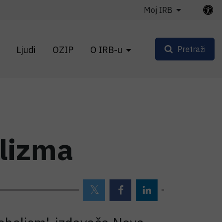
Moj IRB
Ljudi
OZIP
O IRB-u
Pretraži
olizma