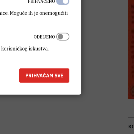
PRIHVAĆENO
anice. Moguće ih je onemogućiti
ODBIJENO
 korisničkog iskustva.
PRIHVAĆAM SVE
K