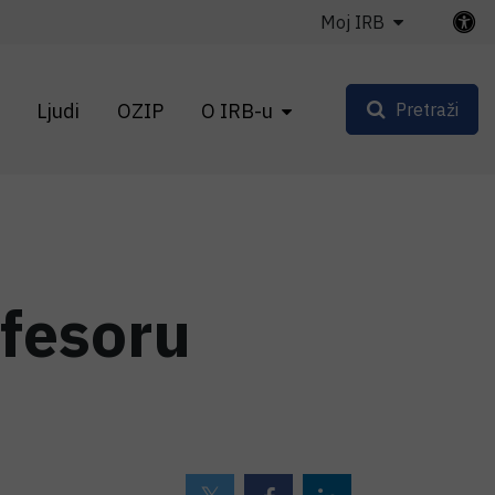
Moj IRB
Ljudi
OZIP
O IRB-u
Pretraži
fesoru