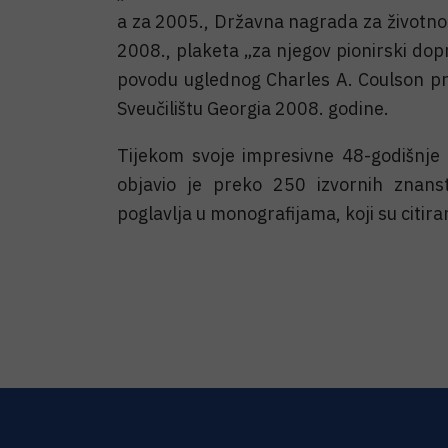
a za 2005., Državna nagrada za životno 
2008., plaketa „za njegov pionirski dop
povodu uglednog Charles A. Coulson pr
Sveučilištu Georgia 2008. godine.
Tijekom svoje impresivne 48-godišnje 
objavio je preko 250 izvornih znanst
poglavlja u monografijama, koji su citir