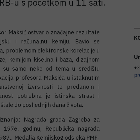
 IRB-u s početkom u 11 sati.
sor Maksić ostvario značajne rezultate
K
ijsku i računalnu kemiju. Bavio se
a, problemom elektronske korelacije u
Ur
ze, kemijom kiselina i baza, dizajnom
+3
što su samo neke od tema u središtu
pr
kacija profesora Maksića u istaknutim
anstvenoj izvrsnosti te predanom i
nost potrebna je istinska strast i
štale do posljednjih dana života.
riznanja: Nagrada grada Zagreba za
a 1976. godinu, Republička nagrada
1987., Medalja Kemijskog odsjeka PMF-