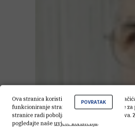
Ova stranica koristi kolačiće. Neki od tih kolači
POVRATAK
funkcioniranje stranice, dok se drugi koriste za
stranice radi poboljšanja korisničkog iskustva. 
pogledajte naše
uvjete korištenja
.