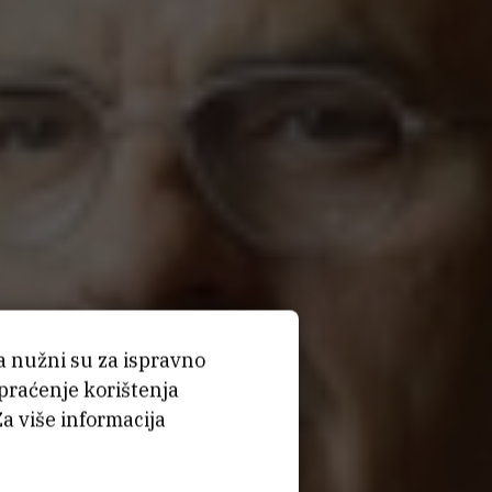
ća nužni su za ispravno
 praćenje korištenja
Za više informacija