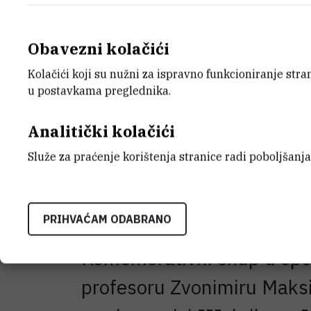
Obavezni kolačići
Kolačići koji su nužni za ispravno funkcioniranje str
u postavkama preglednika.
Analitički kolačići
Služe za praćenje korištenja stranice radi poboljšanja
prof. dr. sc. Zvonimir Maksić
PRIHVAĆAM ODABRANO
Komemorativni skup u spo
profesoru Zvonimiru Maksić