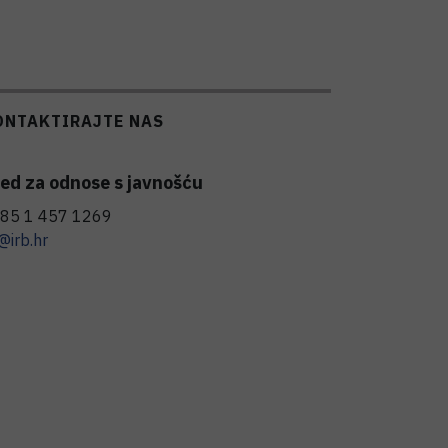
ONTAKTIRAJTE NAS
ed za odnose s javnošću
85 1 457 1269
@irb.hr