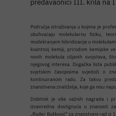
predavaonici III. krila na
Područja istraživanja u kojima je profe
obuhvaćaju molekularnu fiziku, teor
modeliranjem hibridizacije u molekulam
kvantnoj kemiji, prirodom kemijske ve
novih molekula ciljanih svojstava, 
njegovog interesa. Dugačka lista publi
svjetskim časopisima svjedoči o zn
kontinuiranom radu. Za takvu preda
znanstvena znatiželja, koje ga nisu napu
Dobitnik je više važnih nagrada i p
izvanredna dostignuća u znanosti z
„Ruđer Bošković“ za znanstveni rad iz 