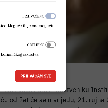
PRIHVAĆENO
anice. Moguće ih je onemogućiti
ODBIJENO
 korisničkog iskustva.
PRIHVAĆAM SVE
men zaslužnom znanstveniku Instit
u održat će se u srijedu, 21. rujna