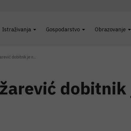
Istraživanja
Gospodarstvo
Obrazovanje
rević dobitnik je n...
žarević dobitnik