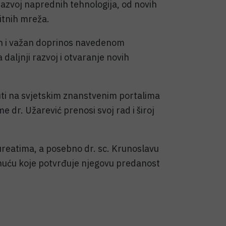
azvoj naprednih tehnologija, od novih
bitnih mreža.
lan i važan doprinos navedenom
a daljnji razvoj i otvaranje novih
nuti na svjetskim znanstvenim portalima
e dr. Užarević prenosi svoj rad i široj
aureatima, a posebno dr. sc. Krunoslavu
uću koje potvrđuje njegovu predanost