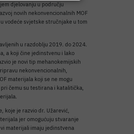
vojem djelovanju u području
razvoj novih nekonvencionalnih MOF
e u vodeće svjetske stručnjake u tom
vljenih u razdoblju 2019. do 2024.
 a koji čine jedinstvenu i lako
razvio je novi tip mehanokemijskih
pripravu nekonvencionalnih,
OF materijala koji se ne mogu
ri čemu su testirana i katalitička,
erijala.
 koje je razvio dr. Užarević,
aterijala jer omogućuju stvaranje
vi materijali imaju jedinstvena