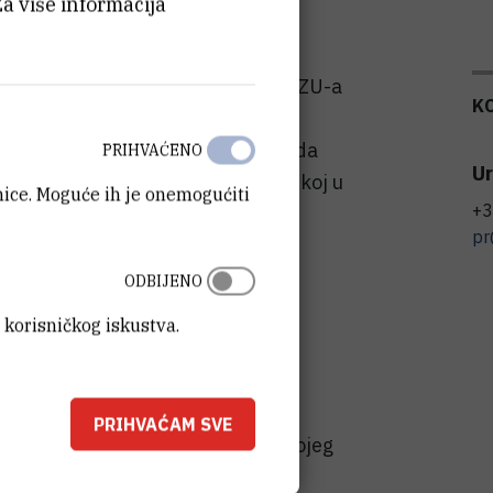
Za više informacija
ečanoj sjednici u povodu Dana HAZU-a
K
oja je održana u ponedjeljak 29.
kupno je dodijeljeno devet nagrada
PRIHVAĆENO
Ur
ka dostignuća u Republici Hrvatskoj u
anice. Moguće ih je onemogućiti
+3
pr
za izuzetne recentne znanstvene
ODBIJENO
acije održive kemijske sinteze
 korisničkog iskustva.
koj i kontroliranoj sintezi
skih materijala (MOF) četvrte
pintronskih materijala.''
PRIHVAĆAM SVE
i kao je dr. Užarević tijekom svojeg
 u supramolekulskoj, organskoj i