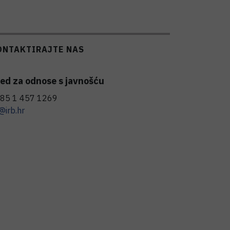
ONTAKTIRAJTE NAS
ed za odnose s javnošću
85 1 457 1269
@irb.hr