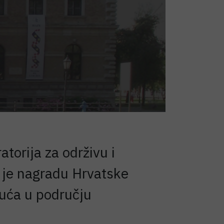
atorija za održivu i
o je nagradu Hrvatske
nuća u području