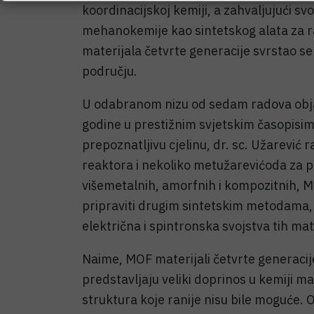
koordinacijskoj kemiji, a zahvaljujući s
mehanokemije kao sintetskog alata za 
materijala četvrte generacije svrstao s
području.
U odabranom nizu od sedam radova obja
godine u prestižnim svjetskim časopisima,
prepoznatljivu cjelinu, dr. sc. Užarević 
reaktora i nekoliko metužarevićoda za 
višemetalnih, amorfnih i kompozitnih, M
pripraviti drugim sintetskim metodama, p
električna i spintronska svojstva tih mat
Naime, MOF materijali četvrte generacije,
predstavljaju veliki doprinos u kemiji m
struktura koje ranije nisu bile moguće. O