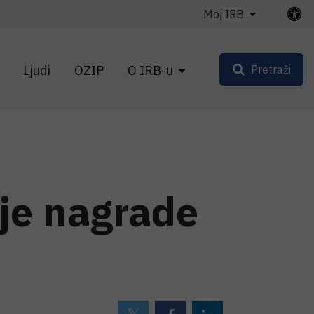
Moj IRB
Ljudi
OZIP
O IRB-u
Pretraži
 je nagrade