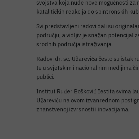
svojstva koja nude nove mogućnosti za r
katalitičkih reakcija do spintronskih ku
Svi predstavljeni radovi dali su origina
području, a vidljiv je snažan potencijal z
srodnih područja istraživanja.
Radovi dr. sc. Užarevića često su istak
te u svjetskim i nacionalnim medijima čim
publici.
Institut Ruđer Bošković čestita svima l
Užareviću na ovom izvanrednom postign
znanstvenoj izvrsnosti i inovacijama.