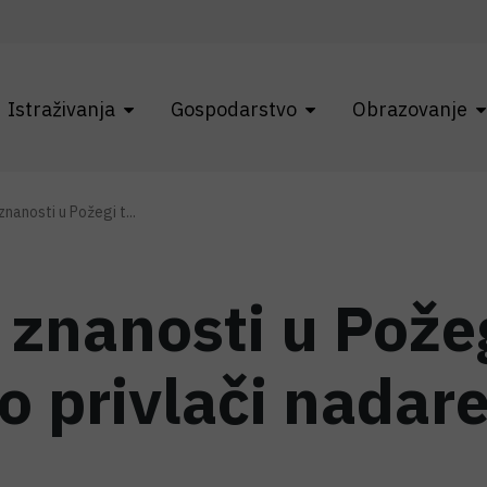
Istraživanja
Gospodarstvo
Obrazovanje
znanosti u Požegi t...
 znanosti u Pože
o privlači nadar