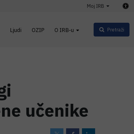
Moj IRB
Ljudi
OZIP
O IRB-u
Pretraži
gi
ene učenike