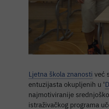
Ljetna škola znanosti
već s
entuzijasta okupljenih u '
D
najmotiviranije srednjoško
istraživačkog programa uče