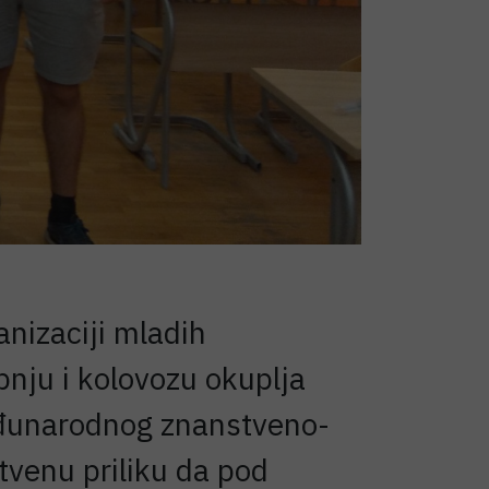
nizaciji mladih
rpnju i kolovozu okuplja
 međunarodnog znanstveno-
tvenu priliku da pod