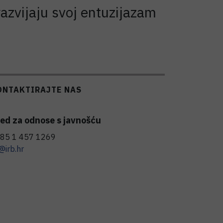
azvijaju svoj entuzijazam
ONTAKTIRAJTE NAS
ed za odnose s javnošću
85 1 457 1269
@irb.hr