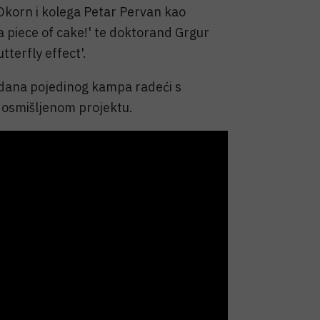
 Okorn i kolega Petar Pervan kao
 a piece of cake!' te doktorand Grgur
tterfly effect'.
t dana pojedinog kampa radeći s
a osmišljenom projektu.