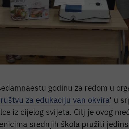
edamnaestu godinu za redom u orga
ruštvu za edukaciju van okvira
' u s
lce iz cijelog svijeta. Cilj je ovog
nicima srednjih škola pružiti jedins