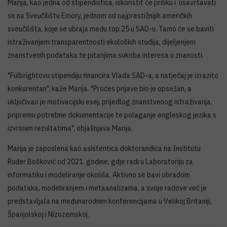
Marija, kao jedna od stipendistica, iskoristit će priliku i usavršavati
se na Sveučilištu Emory, jednom od najprestižnijih američkih
sveučilišta, koje se ubraja među top 25 u SAD-u. Tamo će se baviti
istraživanjem transparentnosti ekoloških studija, dijeljenjem
znanstvenih podataka te pitanjima sukoba interesa u znanosti.
"Fulbrightovu stipendiju financira Vlada SAD-a, a natječaj je izrazito
konkurentan", kaže Marija. "Proces prijave bio je opsežan, a
uključivao je motivacijski esej, prijedlog znanstvenog istraživanja,
pripremu potrebne dokumentacije te polaganje engleskog jezika s
izvrsnim rezultatima", objašnjava Marija.
Marija je zaposlena kao asistentica doktorandica na Institutu
Ruđer Bošković od 2021. godine, gdje radi u Laboratoriju za
informatiku i modeliranje okoliša. Aktivno se bavi obradom
podataka, modeliranjem i metaanalizama, a svoje radove već je
predstavljala na međunarodnim konferencijama u Velikoj Britaniji,
Španjolskoj i Nizozemskoj.