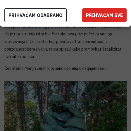
znanstvene radove.
PRIHVAĆAM ODABRANO
PRIHVAĆAM SVE
U radu
, koji je u svibnju ove godine objavljen u znanstvenom
časopisu
Nature Ecology & Evolution
, istraživački tim pokazao je
da je registracija istraživačkih planova prije početka samog
istraživanja bitan faktor koji povećava transparentnost i
pouzdanost istraživanja te su opisali kako promovirati i realizirati
ovu bitnu praksu.
Čestitamo Mariji i želimo joj puno uspjeha u daljnjem radu!