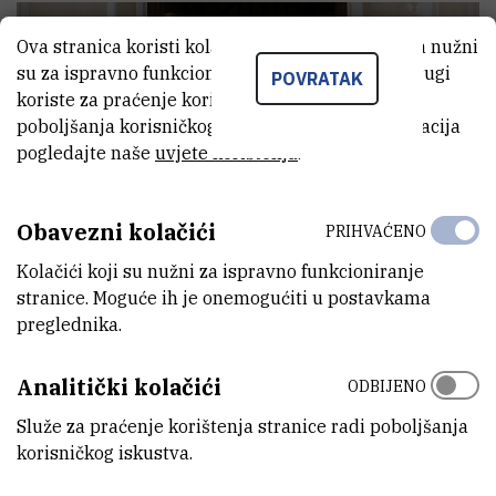
Ova stranica koristi kolačiće. Neki od tih kolačića nužni
su za ispravno funkcioniranje stranice, dok se drugi
POVRATAK
koriste za praćenje korištenja stranice radi
poboljšanja korisničkog iskustva. Za više informacija
pogledajte naše
uvjete korištenja
.
Obavezni kolačići
PRIHVAĆENO
Kolačići koji su nužni za ispravno funkcioniranje
stranice. Moguće ih je onemogućiti u postavkama
preglednika.
Marija Purgar Filjak i kolege.
U nepune tri godine objavila je osam znanstvenih radova. Četiri
Analitički kolačići
ODBIJENO
koautorska i isto toliko prvo autorskih, od kojih dva u Nature
Služe za praćenje korištenja stranice radi poboljšanja
Ecology and Evolution časopisu. Ove godine je sa svojim
korisničkog iskustva.
mentorima, dr. sc. Tinom Klanjščekom i dr. sc. Anticom Čulinom,
dobila Godišnju nagradu Instituta Ruđer Bošković za najbolje