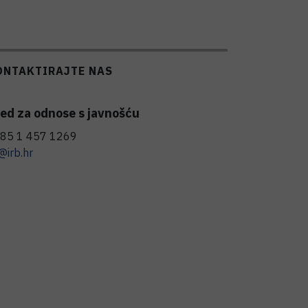
ONTAKTIRAJTE NAS
ed za odnose s javnošću
85 1 457 1269
@irb.hr