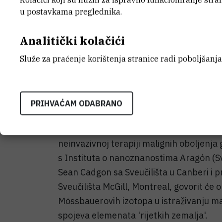
mineralogije, ekologije i biomedicine. Pos
u postavkama preglednika.
računalnim pristupima u istraživanju str
Analitički kolačići
sinkrotronskoj Mossbauerovoj spektrosk
Služe za praćenje korištenja stranice radi poboljšanja
Među uglednim svjetskim stručnjacima po
Franka J. Berrya sa Sveučilišta u Birmi
kontroliranoj kemijskoj sintezi novih fu
PRIHVAĆAM ODABRANO
strukturnim, kemijskim i magnetskim sv
O dizajnu nanočestica željezovih oksida 
neinvazivnoj terapiji malignih oboljenja 
s Instituta o nanoznanostima Aragón (Sveu
Sean Cadgon sa Sveučilišta u Canberi i p
Sveučilišta McGill, Montreal, govorit će o
Mössbauerovih izotopa u istraživanju m
spojeva elemenata 'rijetkih zemalja'.