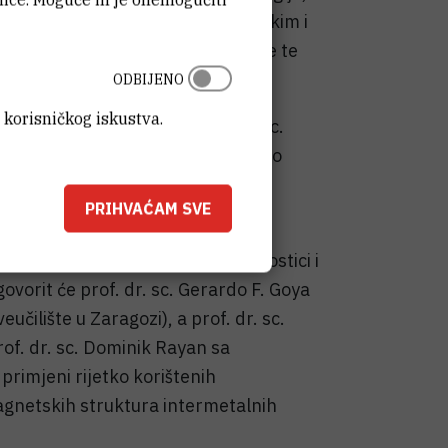
ebno će biti riječi o novim teorijskim i
ukture, dinamici kristalne rešetke te
opiji.
ODBIJENO
 korisničkog iskustva.
sebno valja istaknuti prof. dr. sc.
nghamu koji će održati predavanje o
nkcionalnih materijala sa željenim
PRIHVAĆAM SVE
ojstvima.
za primjenu u medicinskoj dijagnostici i
govorit će prof. dr. sc. Gerardo F. Goya
čilište u Zaragozi), a prof. dr. sc.
rof. dr. sc. Dominik Rayan sa
 primjeni rijetko korištenih
agnetskih struktura intermetalnih