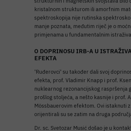
strukturnih i magnetskih svojstava bilo
kristalnom strukturom ili amorfnim mat
spektroskopija nije rutinska spektrosko
manje poznata, međutim riječ je o moćno
primjenama u fundamentalnim istraživan
O DOPRINOSU IRB-A U ISTRAŽI
EFEKTA
'Ruđerovci' su također dali svoj doprin
efekta, prof. Vladimir Knapp i prof. Kse
nuklearnog rezonancijskog raspršenja 
prošlog stoljeća, a nešto kasnije i prof. 
Mössbauerovim efektom. Ovi istaknuti zn
orijentirali su se zatim na druga područja
Dr. sc. Svetozar Musić došao je u kont