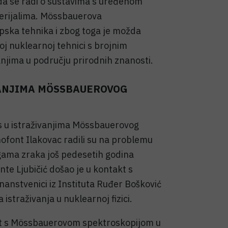
 da se radi o sustavima s uređenom
erijalima. Mössbauerova
pska tehnika i zbog toga je možda
j nuklearnoj tehnici s brojnim
jima u području prirodnih znanosti.
VANJIMA MÖSSBAUEROVOG
os u istraživanjima Mössbauerovog
nofont Ilakovac radili su na problemu
gama zraka još pedesetih godina
Ante Ljubičić došao je u kontakt s
anstvenici iz Instituta Ruđer Bošković
 istraživanja u nuklearnoj fizici.
akt s Mössbauerovom spektroskopijom u