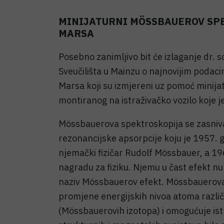
MINIJATURNI MÖSSBAUEROV SP
MARSA
Posebno zanimljivo bit će izlaganje dr. 
Sveučilišta u Mainzu o najnovijim poda
Marsa koji su izmjereni uz pomoć mini
montiranog na istraživačko vozilo koje 
Mössbauerova spektroskopija se zasniv
rezonancijske apsorpcije koju je 1957.
njemački fizičar Rudolf Mössbauer, a 19
nagradu za fiziku. Njemu u čast efekt n
naziv Mössbauerov efekt. Mössbauerova 
promjene energijskih nivoa atoma različ
(Mössbauerovih izotopa) i omogućuje istr