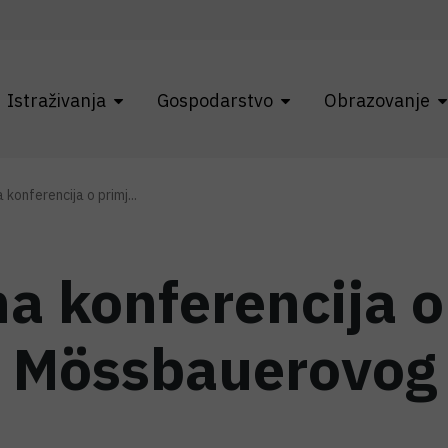
Istraživanja
Gospodarstvo
Obrazovanje
onferencija o primj...
 konferencija o
 Mössbauerovog 