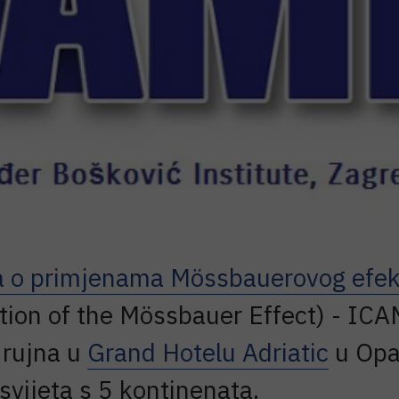
a o primjenama Mössbauerovog efek
tion of the Mössbauer Effect) - IC
 rujna u
Grand Hotelu Adriatic
u Opat
svijeta s 5 kontinenata.