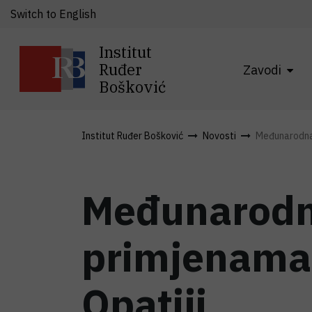
Switch to English
Institut
Ruđer
Zavodi
Bošković
Institut Ruđer Bošković
Novosti
Međunarodna k
Međunarodna
primjenama
Opatiji