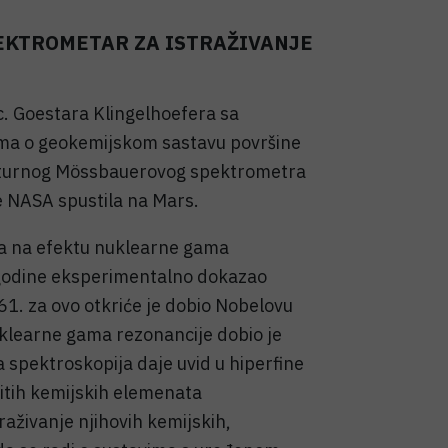
EKTROMETAR ZA ISTRAŽIVANJE
sc. Goestara Klingelhoefera sa
cima o geokemijskom sastavu površine
jaturnog Mössbauerovog spektrometra
je NASA spustila na Mars.
a na efektu nuklearne gama
 godine eksperimentalno dokazao
61. za ovo otkriće je dobio Nobelovu
uklearne gama rezonancije dobio je
spektroskopija daje uvid u hiperfine
itih kemijskih elemenata
aživanje njihovih kemijskih,