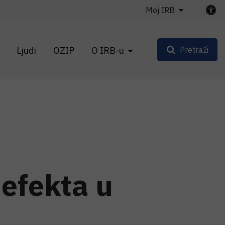
Moj IRB
Ljudi
OZIP
O IRB-u
Pretraži
efekta u