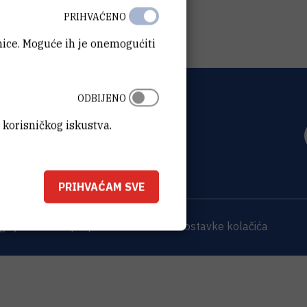
PRIHVAĆENO
anice. Moguće ih je onemogućiti
ODBIJENO
OVIĆ
 korisničkog iskustva.
0 Zagreb
PRIHVAĆAM SVE
 sjedišta
Opći podaci o IRB-u
Postavke kolačića