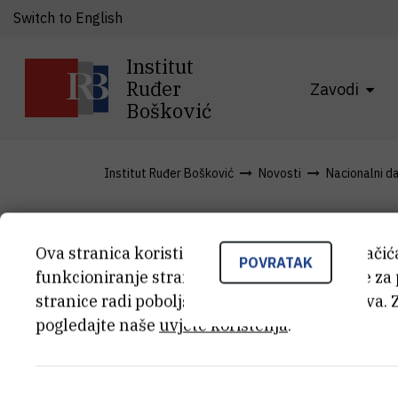
Switch to English
Institut
Ruđer
Zavodi
Bošković
Institut Ruđer Bošković
Novosti
Nacionalni d
Agenda
Ova stranica koristi kolačiće. Neki od tih kolači
POVRATAK
funkcioniranje stranice, dok se drugi koriste za
stranice radi poboljšanja korisničkog iskustva. 
pogledajte naše
uvjete korištenja
.
Agenda
(375,9 kB)