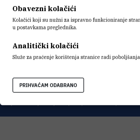
Obavezni kolačići
Kolačići koji su nužni za ispravno funkcioniranje str
u postavkama preglednika.
Analitički kolačići
INSTITUT RUĐER BOŠK
Služe za praćenje korištenja stranice radi poboljšanja
Bijenička cesta 54, 1000
KONTAKTIRAJTE NAS
PRIHVAĆAM ODABRANO
Uvjeti korištenja
Izjava o pristupačnosti
Mapa mrežnog