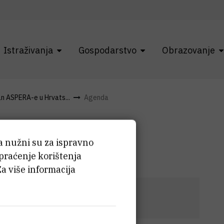
Istraživanja
Gospodarstvo
Obrazovanje
an ASPERA-e u Hrvats...
Agenda
ća nužni su za ispravno
 praćenje korištenja
Za više informacija