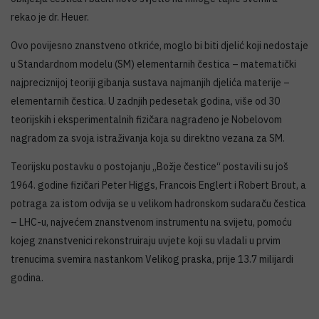
rekao je dr. Heuer.
Ovo povijesno znanstveno otkriće, moglo bi biti djelić koji nedostaje
u Standardnom modelu (SM) elementarnih čestica – matematički
najpreciznijoj teoriji gibanja sustava najmanjih djelića materije –
elementarnih čestica. U zadnjih pedesetak godina, više od 30
teorijskih i eksperimentalnih fizičara nagrađeno je Nobelovom
nagradom za svoja istraživanja koja su direktno vezana za SM.
Teorijsku postavku o postojanju „Božje čestice“ postavili su još
1964. godine fizičari Peter Higgs, Francois Englert i Robert Brout, a
potraga za istom odvija se u velikom hadronskom sudaraču čestica
– LHC-u, najvećem znanstvenom instrumentu na svijetu, pomoću
kojeg znanstvenici rekonstruiraju uvjete koji su vladali u prvim
trenucima svemira nastankom Velikog praska, prije 13.7 milijardi
godina.