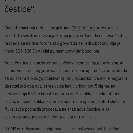
čestice“.
Znanstvenici koji rade na projektima
CMS
i
ATLAS
predstavili su
rezultate svojih istraživanja kojima je potvrđeno da se nova čestica
raspada se na dva fotona što govori da se radi o bozonu, čija je
masa 125-126 GeV i čini ga najmasovnijim bozonom.
Nova čestica je konzistentna s očekivanjem za Higgsov bozon, ali
znanstvenici ne mogu još sa sto postotnom sigurnošću potvrditi da
se doista radi o dugo očekivanoj „Božjoj čestici“. Važno je naglasiti
da rezultati oba ova istraživanja imaju vrijednost 5 sigma, na
ljestvici koju fizičari koriste da bi naznačili koliko je neko otkriće
točno, odnosno kolika je vjerojatnost da je opažanje plod slučajne
fluktuacije poznatih procesa, a ne znak nove čestice, a ta
je vjerojatnost manja od jednog dijela u tri milijuna.
U CMS istraživanjima sudjelovali su i znanstvenici Instituta Ruđer