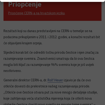
Priopćenje
Priopćenje CERN-a na hrvatskom jeziku
.
Rezultati koji su danas predstavljeni na CERN-u temelje se na
podacima prikupljenim u 2011. i 2012. godini, a konačni rezultati bit
će objavljeni krajem srpnja.
Sljedeći korak bit će odrediti točnu prirodu čestice i njen značaj za
razumijevanje svemira. Znanstvenici smatraju da bi ova čestica
mogla biti ključ za razumijevanje 96% svemira koje je još uvijek
neotkriveno.
Generalni direktor CERN-a, dr.
Rolf Heuer
izjavio je da će ovo
otkriće dovesti do prekretnice našeg razumijevanja prirode.
„Otkriće ove čestice otvara put za nove mnogo detaljnije studije,
koje zahtijevaju veća statistička mjerenja koja će otkriti nova
obilježja čestica i baciti novo svjetlo na mnoge tajne svemira“ –