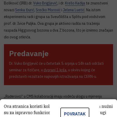
Bošković (IRB) dr.
Vuko Brigljević
, i dr.
Krešo Kadija
te znanstveni
novaci
Senka Đurić
,
Srećko Morović
i
Jelena Luetić
. Na istom
eksperimentu radi i grupa sa Sveučilišta u Splitu pod vodstvom
prof. dr. Ivice Puljka. Ova grupa je aktivno radila na traženju
raspada Higgsovog bozona u dva Z bozona, što je iznimno značajan
dio ovog otkrića.
Predavanje
Dr. Vuko Brigljević će u četvrtak 5. srpnja u 14h sati održati
seminar za fizičare, u
dvorani I. krila
, u okviru kojeg će
predstaviti rezultate najnovijih istraživanja na CERN-u.
„Ruđerovci“ u CMS kolaboraciji imaju vodeću ulogu u mjerenju
procesa u kojima se stvaraju parovi bozona. Takvi
Ova stranica koristi kolačiće. Neki od tih kolačića nužni
procesi predstavljaju bitnu pozadinu u potrazi za Higgsovim
su za ispravno funkcioniranje stranice, dok se drugi
POVRATAK
bozonom i njihovo je precizno mjerenje važan gradivni element