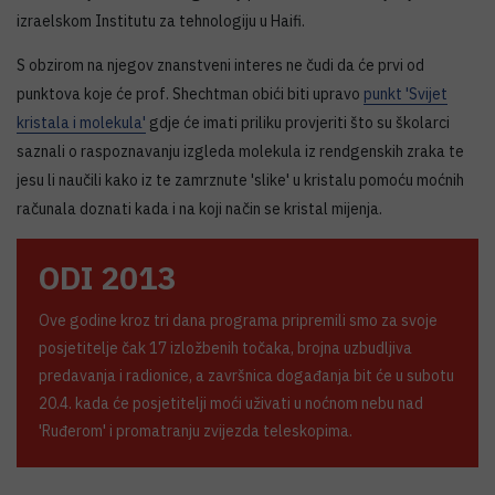
izraelskom Institutu za tehnologiju u Haifi.
S obzirom na njegov znanstveni interes ne čudi da će prvi od
punktova koje će prof. Shechtman obići biti upravo
punkt 'Svijet
kristala i molekula'
gdje će imati priliku provjeriti što su školarci
saznali o raspoznavanju izgleda molekula iz rendgenskih zraka te
jesu li naučili kako iz te zamrznute 'slike' u kristalu pomoću moćnih
računala doznati kada i na koji način se kristal mijenja.
ODI 2013
Ove godine kroz tri dana programa pripremili smo za svoje
posjetitelje čak 17 izložbenih točaka, brojna uzbudljiva
predavanja i radionice, a završnica događanja bit će u subotu
20.4. kada će posjetitelji moći uživati u noćnom nebu nad
'Ruđerom' i promatranju zvijezda teleskopima.