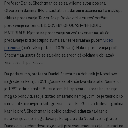
Profesor Daniel Shechtman će se za vrijeme svog posjeta
Otvorenim danima IRB-a sastati s nadarenim učenicima te u sklopu
ciklusa predavanja 'Ruđer Josip Bošković Lectures' održati
predavanje na temu: DISCOVERY OF QUASI-PERIODIC
MATERIALS. Mjesta na predavanju su već rezervirana, ali će
predavanje biti dostupno svima zainteresiranima putem
video
prijenosa
(početak u petak u 10:30 sati). Nakon predavanja prof.
Shechtman uputit će se zajedno sa srednjoškolcima u obilazak
znanstvenih punktova.
Da podsjetimo, profesor Daniel Shechtman dobitnik je Nobelove
nagrade za kemiju 2011. godine za otkriće kvazikristala. Naime, on
je 1982. otkrio kristal čiji su atomi bili spojeni u uzorak koji se nije
mogao ponoviti, što je dotad smatrano nemogućim, te je teško bilo
u novo otkriće uvjeriti kolege znanstvenike. Gotovo trideset godina
kasnije prof. Shechtman je dobio zadovoljštinu za tadašnje
nerazumijevanje i negodovanje kolega u vidu Nobelove nagrade.
Danas ovaj sedamdesetogodišnji profesor emeritus djeluje i radi na