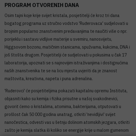
PROGRAM OTVORENIH DANA
Osim tajni koje krije svijet kristala, posjetitelji će kroz tri dana
bogatog programa uz stručno vodstvo 'Ruđerovaca' sudjelovati u
brojnim popularno znanstvenim predavanjima te naučiti više o npr.
porijeklu i sastavu vidljive materije u svemiru, nanosvijetu,
Higgsovom bozonu, matičnim stanicama, spužvama, kukcima, DNA i
još štošta drugom. Posjetitelji će sudjelovati u pokusima u čak 17
laboratorija, upoznati se s najnovijim istraživanjima i dostignućima
naših znanstvenika te se na licu mjesta uvjeriti da je znanost
maštovita, kreativna, napeta i puna adrenalina.
'Ruđerovci' će posjetiteljima pokazati kapitalnu opremu Instituta,
objasniti kako su kemija i fizika prisutne u našoj svakodnevici,
govorit ćemo o kristalima, atomima, bakterijama, otputovati u
prošlost čak 50 000 godina unatrag, otkriti 'nevidljivi' svijet
nanočestica, odvesti vas u šetnju dolinom atomskih jezgara, otkriti
zašto je kemija slatka ili koliko se energije krije u malom gumenom