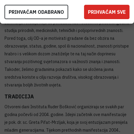
razreda osnovnih škola te učenike srednjih škola, kojima želimo
PRIHVAĆAM ODABRANO
PRIHVAĆAM SVE
pomoći u donošenju važne životne odluke o izboru budućeg
zanimanja i studija koje će pohađati, kao i studente početnih godina
studija prirodnih, medicinskih, tehničkih i poljoprivrednih znanosti.
Pored toga, cilj OD-a je motivirati građane da bez obzira na
obrazovanje, status, godine, spol ili nacionalnost, znanosti pristupe
hrabro i s velikom dozom znatiželje te na taj način doprinesu
stvaranju pozitivnog svjetonazora o važnosti znanja i znanosti.
Također, želimo građanima pokazati kako se uložena javna
sredstva koriste u cilju razvoja društva, visokog obrazovanja i
stvaranja boljih životnih uvjeta.
TRADICIJA
Otvoreni dani Instituta Ruđer Bošković organiziraju se svakih par
godina počevši od 2004. godine. Idejni začetnik ove manifestacije
je pok. dr. sc. Greta Pifat-Mrzljak, koja je svoj entuzijazam prenijela
mlađim generacijama. Tijekom prethodnih manifestacija 2004.,