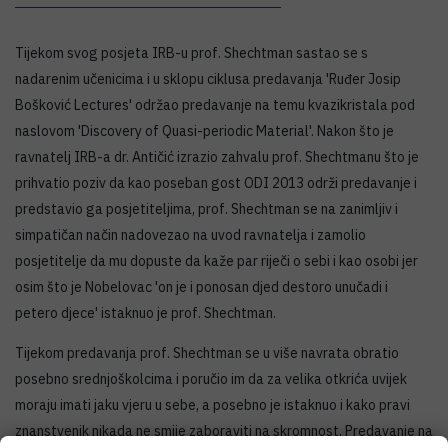
Tijekom svog posjeta IRB-u prof. Shechtman sastao se s
nadarenim učenicima i u sklopu ciklusa predavanja 'Ruđer Josip
Bošković Lectures' održao predavanje na temu kvazikristala pod
naslovom 'Discovery of Quasi-periodic Material'. Nakon što je
ravnatelj IRB-a dr. Antičić izrazio zahvalu prof. Shechtmanu što je
prihvatio poziv da kao poseban gost ODI 2013 održi predavanje i
predstavio ga posjetiteljima, prof. Shechtman se na zanimljiv i
simpatičan način nadovezao na uvod ravnatelja i zamolio
posjetitelje da mu dopuste da kaže par riječi o sebi i kao osobi jer
osim što je Nobelovac 'on je i ponosan djed destoro unučadi i
petero djece' istaknuo je prof. Shechtman.
Tijekom predavanja prof. Shechtman se u više navrata obratio
posebno srednjoškolcima i poručio im da za velika otkrića uvijek
moraju imati jaku vjeru u sebe, a posebno je istaknuo i kako pravi
znanstvenik nikada ne smije zaboraviti na skromnost. Predavanje na