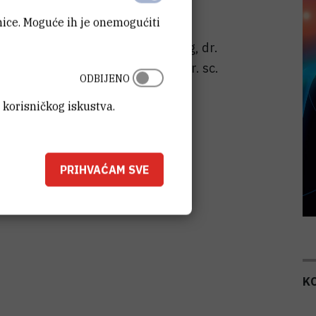
anice. Moguće ih je onemogućiti
i 'Ruđerovci' dr. sc. Tihomir Balog, dr.
ti, dr. sc. Irena Martin Kleiner, dr. sc.
ODBIJENO
 korisničkog iskustva.
PRIHVAĆAM SVE
K