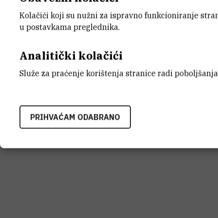
psihosomatskih pojava.
Kolačići koji su nužni za ispravno funkcioniranje str
u postavkama preglednika.
Uz prof. Boranića, kao autori, navode se 
sc. Jelka Gabrilovac, dr.sc. Tatjana Marot
Analitički kolačići
Dorotea Mück-Šeler i dr. sc. Nela Pivac.
Služe za praćenje korištenja stranice radi poboljšanja
PRIHVAĆAM ODABRANO