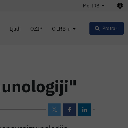
Moj IRB
Ljudi
OZIP
O IRB-u
Pretraži
unologiji"