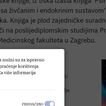
ke knjige, iz tiska izašla knjiga 'P
a živčanim i endokrinim sustavom' a
ika. Knjiga je plod zajedničke sura
či na poslijediplomskim studijima P
Medicinskog fakulteta u Zagrebu.
ća nužni su za ispravno
ofiziološki mehanizmi regulacije
 praćenje korištenja
 te utjecaji središnjega živčanog
Za više informacija
 i hormona na imunoreaktivnost. U
racionalnom, prirodoznanstvenom
psihe i some) te nadilazi uže područje
ima koji znanstvene argumente
nanstvenim objašnjenjima
PRIHVAĆENO