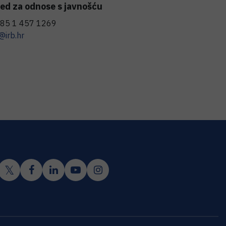
ed za odnose s javnošću
85 1 457 1269
@irb.hr