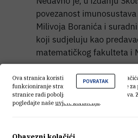
Nedavno je, u izdanju Škols
povezanost imunosustava s
Milivoja Boranića i suradn
koji sudjeluju kao predava
matematičkog fakulteta i 
Ova stranica koristi kolačiće. Neki od tih kolači
POVRATAK
U ovoj knjizi prikazuju se fiziološki i pat
funkcioniranje stranice, dok se drugi koriste za
imunosti na razini organizma kao cjeline,
stranice radi poboljšanja korisničkog iskustva. 
sustava, autonomnoga živčanog sustava
pogledajte naše
uvjete korištenja
.
tom pogledu ova knjiga daje doprinos 
shvaćanju povezanosti 'duha' i 'tijela' (
imunologije. Može biti korisno štivo sv
suprotstavljaju iracionalnim i pseudoz
Obavezni kolačići