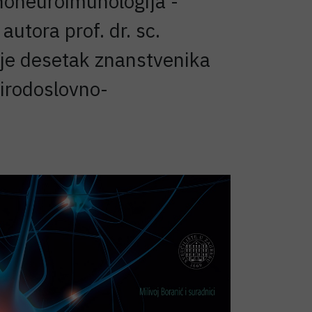
sihoneuroimunologija -
utora prof. dr. sc.
dnje desetak znanstvenika
rirodoslovno-