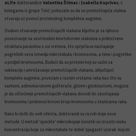
eLife
doktorandice
Valentina Štimac
i
Isabella Koprivec
, s
kolegama iz grupe Tolić, pokazale su da se premošćujuća vlakna
stvaraju uz pomoć proteinskog kompleksa augmina.
Ovakvo stvaranje premošćujućih vlakana ključno je za njihovo
povezivanje sa sestrinskim kinetohornim vlaknima u jedinstvenu
strukturu paralelnu s osi vretena, što sprječava nastajanje
pogrešnih veza izmedju mikrotubula i kromosoma, a time i pogreške
u podjeli kromosoma. Budući da su proteini koji su važni za
nukleaciju i umrežavanje premošćujućih vlakana, uključujući
kompleks augmina, povezani s raznim vrstama raka kao što su
sarkomi, adenokarcinomi gušterače, gliomi i glioblastomi, moguće
je da oštećenje premošćujućih vlakana dovodi do zaostajanja
kromosoma i pridonosi krivom broju kromosoma u stanicama raka.
Kako bi došli do ovih otkrića, doktorandi su razvili dvije nove
metode. U metodi 'speckle' mikroskopije koristili su izrazito nisku
koncentraciju boje za mikrotubule te dobili 'pjegasti' uzorak koji im