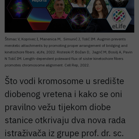
Štimac V, Koprivec I, Manenica M, Simunić J, Tolić IM. Augmin prevents
merotelic attachments by promoting proper arrangement of bridging and
kinetochore fibers. eLife, 2022. Risteski P, Božan D, Jagrić M, Bosilj A, Pavin
N Tolić IM. Length-dependent poleward flux of sister kinetochore fibers
promotes chromosome alignment. Cell Rep, 2022.
Što vodi kromosome u središte
diobenog vretena i kako se oni
pravilno vežu tijekom diobe
stanice otkrivaju dva nova rada
istraživača iz grupe prof. dr. sc.