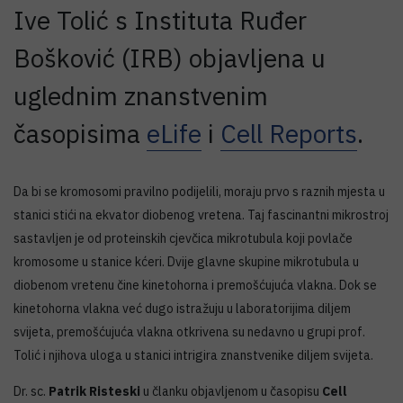
Ive Tolić s Instituta Ruđer
Bošković (IRB) objavljena u
uglednim znanstvenim
časopisima
eLife
i
Cell Reports
.
Da bi se kromosomi pravilno podijelili, moraju prvo s raznih mjesta u
stanici stići na ekvator diobenog vretena. Taj fascinantni mikrostroj
sastavljen je od proteinskih cjevčica mikrotubula koji povlače
kromosome u stanice kćeri. Dvije glavne skupine mikrotubula u
diobenom vretenu čine kinetohorna i premošćujuća vlakna. Dok se
kinetohorna vlakna već dugo istražuju u laboratorijima diljem
svijeta, premošćujuća vlakna otkrivena su nedavno u grupi prof.
Tolić i njihova uloga u stanici intrigira znanstvenike diljem svijeta.
Dr. sc.
Patrik Risteski
u članku objavljenom u časopisu
Cell