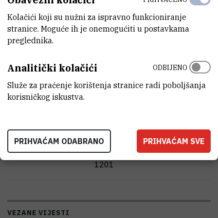
Kolačići koji su nužni za ispravno funkcioniranje
VIŠE INFORMACIJA
stranice. Moguće ih je onemogućiti u postavkama
preglednika.
Iva Marija
Tolić
Analitički kolačići
ODBIJENO
voditelj laboratorija znanstveni savjetnik u
trajnom izboru
Služe za praćenje korištenja stranice radi poboljšanja
korisničkog iskustva.
Zavod za molekularnu biologiju
Laboratorij za biofiziku stanice
tolic@irb.hr
PRIHVAĆAM ODABRANO
PRIHVAĆAM SVE
Tel:
+385 1 457 1370
Interni broj:
1730
1201
VEZANE VIJESTI