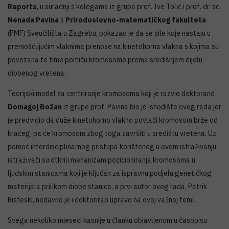
Reports
, u suradnji s kolegama iz grupa prof. Ive Tolić i prof. dr. sc.
Nenada Pavina
s
Prirodoslovno-matematičkog fakulteta
(PMF) Sveučilišta u Zagrebu, pokazao je da se sile koje nastaju u
premošćujućim vlaknima prenose na kinetohorna vlakna s kojima su
povezana te time pomiču kromosome prema središnjem dijelu
diobenog vretena.
Teorijski model za centriranje kromosoma koji je razvio doktorand
Domagoj Božan
iz grupe prof. Pavina bio je ishodište ovog rada jer
je predvidio da duže kinetohorno vlakno povlači kromosom brže od
kraćeg, pa će kromosom zbog toga završiti u središtu vretena. Uz
pomoć interdisciplinarnog pristupa korištenog u ovom istraživanju
istraživači su otkrili mehanizam pozicioniranja kromosoma u
ljudskim stanicama koji je ključan za ispravnu podjelu genetičkog
materijala prilikom diobe stanica, a prvi autor ovog rada, Patrik
Risteski, nedavno je i doktorirao upravo na ovoj važnoj temi.
Svega nekoliko mjeseci kasnije u članku objavljenom u časopisu