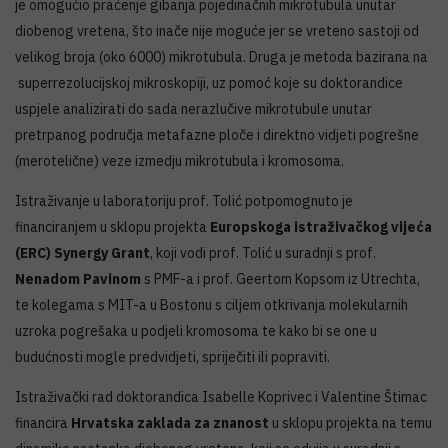
je omogućio praćenje gibanja pojedinačnih mikrotubula unutar
diobenog vretena, što inače nije moguće jer se vreteno sastoji od
velikog broja (oko 6000) mikrotubula. Druga je metoda bazirana na
superrezolucijskoj mikroskopiji, uz pomoć koje su doktorandice
uspjele analizirati do sada nerazlučive mikrotubule unutar
pretrpanog područja metafazne ploče i direktno vidjeti pogrešne
(merotelične) veze izmedju mikrotubula i kromosoma.
Istraživanje u laboratoriju prof. Tolić potpomognuto je
financiranjem u sklopu projekta
Europskoga istraživačkog vijeća
(ERC) Synergy Grant
, koji vodi prof. Tolić u suradnji s prof.
Nenadom Pavinom
s PMF-a i prof. Geertom Kopsom iz Utrechta,
te kolegama s MIT-a u Bostonu s ciljem otkrivanja molekularnih
uzroka pogrešaka u podjeli kromosoma te kako bi se one u
budućnosti mogle predvidjeti, spriječiti ili popraviti.
Istraživački rad doktorandica Isabelle Koprivec i Valentine Štimac
financira
Hrvatska zaklada za znanost
u sklopu projekta na temu