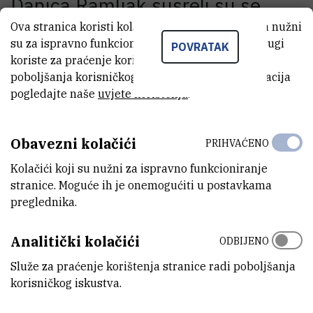
Danica Ramljak susreli su se
Ova stranica koristi kolačiće. Neki od tih kolačića nužni
danas s rektorom Sveučilišta u
su za ispravno funkcioniranje stranice, dok se drugi
POVRATAK
Ljubljani prof. dr. Radovanom
koriste za praćenje korištenja stranice radi
poboljšanja korisničkog iskustva. Za više informacija
Stanislavom Pejovnikom te
pogledajte naše
uvjete korištenja
.
direktorom Instituta Jožef Stefan
Obavezni kolačići
PRIHVAĆENO
prof. dr. Jadranom Lenarčičem.
Kolačići koji su nužni za ispravno funkcioniranje
Sastanak je održan u
Institutu
stranice. Moguće ih je onemogućiti u postavkama
preglednika.
Jožef Stefan
u Ljubljani.
Analitički kolačići
ODBIJENO
Tijekom sastanka, čelnici četiriju institucija razgovarali su o politici
Služe za praćenje korištenja stranice radi poboljšanja
visokog obrazovanja i njezinom sustavu financiranja, znanstveno-
korisničkog iskustva.
istraživačkim i tehnologijskim projektima, studijskim programima te
mogućnostima zajedničke suradnje.