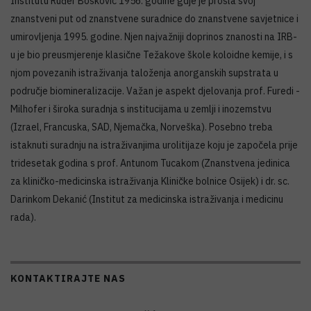
Institutu Ruđer Bošković 1956. godine gdje je prošla svoj
znanstveni put od znanstvene suradnice do znanstvene savjetnice i
umirovljenja 1995. godine. Njen najvažniji doprinos znanosti na IRB-
u je bio preusmjerenje klasične Težakove škole koloidne kemije, i s
njom povezanih istraživanja taloženja anorganskih supstrata u
područje biomineralizacije. Važan je aspekt djelovanja prof. Furedi -
Milhofer i široka suradnja s institucijama u zemlji i inozemstvu
(Izrael, Francuska, SAD, Njemačka, Norveška). Posebno treba
istaknuti suradnju na istraživanjima urolitijaze koju je započela prije
tridesetak godina s prof. Antunom Tucakom (Znanstvena jedinica
za kliničko-medicinska istraživanja Kliničke bolnice Osijek) i dr. sc.
Darinkom Dekanić (Institut za medicinska istraživanja i medicinu
rada).
KONTAKTIRAJTE NAS