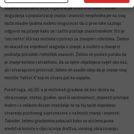
S obzirom na suvremene trendove konzumerizma, instant znanja i
uspjeha smatramo da je organizacija Otvorenih dana i sličnih
događanja u popularizaciji znanja i znanosti neophodna jer na ovaj
način mladim ljudima nudimo mogućnost da iz prve ruke saznaju
odgovor na pitanje kako se i zašto postaje znanstvenikom; što je
'ono nešto' što nas motivira u potrazi za znanjem i otkrićima. Želimo
im ukazati na vrijednost ulaganja u znanje, a osobito u znanje iz
područja prirodnih i tehničkih znanosti. Želimo im poslati poruku da
je znanje korisno i atraktivno, da se njime objašnjava svijet oko nas,
ali i stvaraju novi proizvodi, želimo im usaditi ideju da je znanje onaj
mistični 'faktor X' koji im otvara put ka uspjehu.
Pored toga, cilj OD-a je motivirati građane da bez obzira na
obrazovanje, status, godine, spol ili nacionalnost, znanosti pristupe
hrabro i s velikom dozom znatiželje te na taj način doprinesu
stvaranju pozitivnog svjetonazora o važnosti znanja i znanosti.
Također, želimo građanima pokazati kako se uložena javna
sredstva koriste u cilju razvoja društva, visokog obrazovanja i