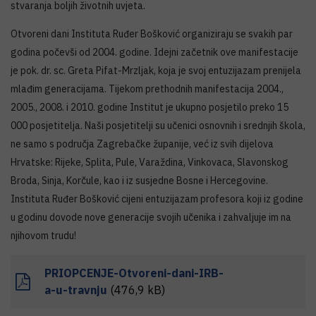
stvaranja boljih životnih uvjeta.
Otvoreni dani Instituta Ruđer Bošković organiziraju se svakih par
godina počevši od 2004. godine. Idejni začetnik ove manifestacije
je pok. dr. sc. Greta Pifat-Mrzljak, koja je svoj entuzijazam prenijela
mlađim generacijama. Tijekom prethodnih manifestacija 2004.,
2005., 2008. i 2010. godine Institut je ukupno posjetilo preko 15
000 posjetitelja. Naši posjetitelji su učenici osnovnih i srednjih škola,
ne samo s područja Zagrebačke županije, već iz svih dijelova
Hrvatske: Rijeke, Splita, Pule, Varaždina, Vinkovaca, Slavonskog
Broda, Sinja, Korčule, kao i iz susjedne Bosne i Hercegovine.
Instituta Ruđer Bošković cijeni entuzijazam profesora koji iz godine
u godinu dovode nove generacije svojih učenika i zahvaljuje im na
njihovom trudu!
PRIOPCENJE-Otvoreni-dani-IRB-
a-u-travnju
(476,9 kB)