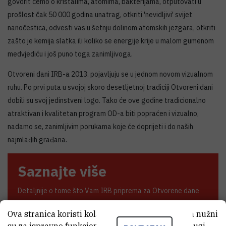
govorit ćemo o kristalima, atomima, bakterijama, otputovati u
prošlost čak 50 000 godina unatrag, otkriti 'nevidljivi' svijet
nanočestica, odvesti vas u šetnju dolinom atomskih jezgara, otkriti
zašto je kemija slatka ili koliko se energije krije u malom gumenom
medvjediću i još puno toga zanimljivoga.
Otvoreni dani IRB-a 2013. pojavljuju se u jednom novom vizualnom
ruhu. Po prvi puta u svojoj skoro desetljetnoj tradiciji Otvoreni dani
dobili su svoj jedinstveni logo. Tako će ove godine tradicionalno
atraktivan i kvalitetan program OD-a biti popraćen i vizualno,
nadamo se, zanimljivim porukama koje će doprijeti i do naših
najmlađih građana.
Saznajte više
Detaljnije o tome što Vam IRB priprema za Otvorene dane
2013. možete saznati na web stranicama
Otvorenih
Ova stranica koristi kolačiće. Neki od tih kolačića nužni
dana
i
Facebooku
!