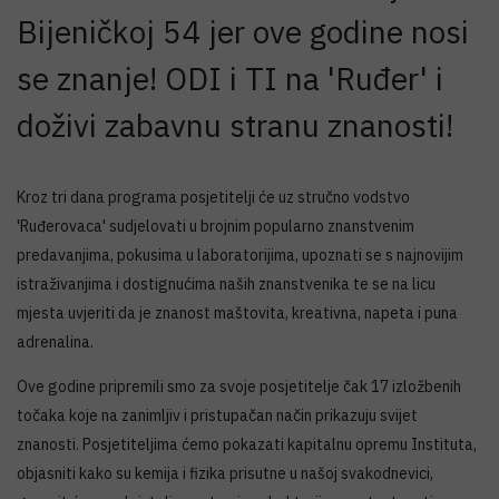
Bijeničkoj 54 jer ove godine nosi
se znanje! ODI i TI na 'Ruđer' i
doživi zabavnu stranu znanosti!
Kroz tri dana programa posjetitelji će uz stručno vodstvo
'Ruđerovaca' sudjelovati u brojnim popularno znanstvenim
predavanjima, pokusima u laboratorijima, upoznati se s najnovijim
istraživanjima i dostignućima naših znanstvenika te se na licu
mjesta uvjeriti da je znanost maštovita, kreativna, napeta i puna
adrenalina.
Ove godine pripremili smo za svoje posjetitelje čak 17 izložbenih
točaka koje na zanimljiv i pristupačan način prikazuju svijet
znanosti. Posjetiteljima ćemo pokazati kapitalnu opremu Instituta,
objasniti kako su kemija i fizika prisutne u našoj svakodnevici,