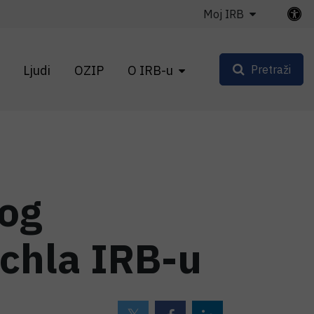
Moj IRB
Ljudi
OZIP
O IRB-u
Pretraži
kog
ichla IRB-u