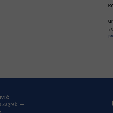
K
Ur
+3
pr
OVIĆ
0 Zagreb