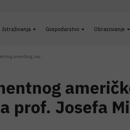
Istraživanja
Gospodarstvo
Obrazovanje
entnog američkog zna...
nentnog američ
a prof. Josefa M