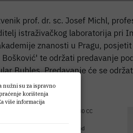
nik prof. dr. sc. Josef Michl, profe
telj istraživačkog laboratorija pri I
kademije znanosti u Pragu, posjetit
r Bošković' te održati predavanje p
lar Bubles. Predavanje će se održati 
ća nužni su za ispravno
 praćenje korištenja
Za više informacija
ara u svijetu. Objavio je preko 580 CC
knjiga - dvije o fotokemiji i tri o
tor je nekoliko patenata te jedan od