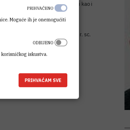
jegova odlika je izvrsnost u teoriji kao i
PRIHVAĆENO
nik je niza nagrada i medalja, te
anice. Moguće ih je onemogućiti
hl sastat će se s ravnateljicom dr. sc.
mogućnostima suradnje IRB-a i
ODBIJENO
rgansku kemiju i biokemiju Češke
 korisničkog iskustva.
PRIHVAĆAM SVE