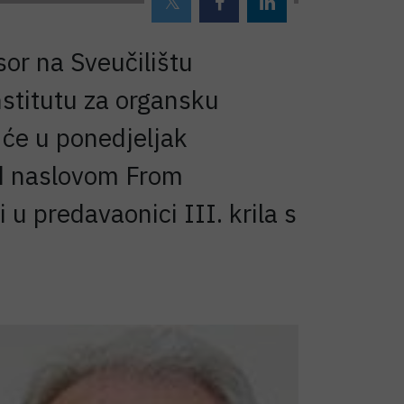
sor na Sveučilištu
nstitutu za organsku
 će u ponedjeljak
od naslovom From
u predavaonici III. krila s