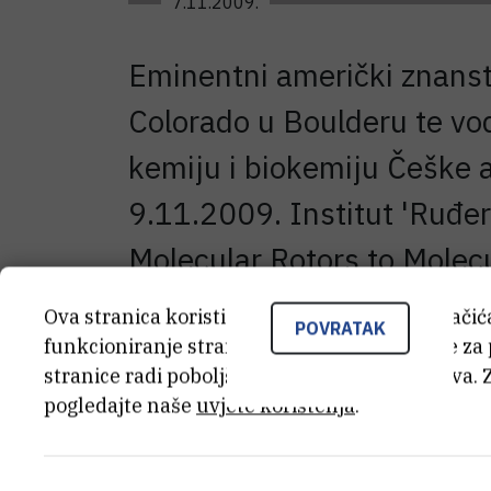
7.11.2009.
Eminentni američki znanstve
Colorado u Boulderu te vodi
kemiju i biokemiju Češke a
9.11.2009. Institut 'Ruđe
Molecular Rotors to Molecu
početkom u 11:00 sati.
Ova stranica koristi kolačiće. Neki od tih kolači
POVRATAK
funkcioniranje stranice, dok se drugi koriste za
stranice radi poboljšanja korisničkog iskustva. 
pogledajte naše
uvjete korištenja
.
Profesor Michl jedan je od vodećih kemič
(Current Contents) znanstvenih radova i 5 
spektroskopiji polariziranog svjetla. Au