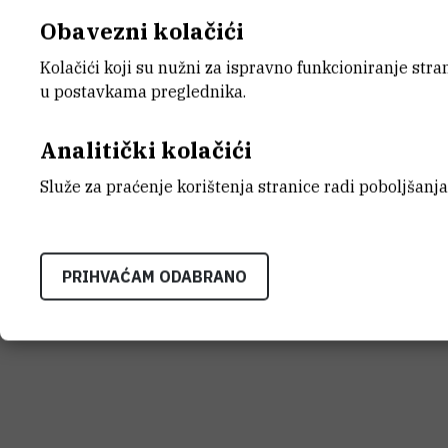
pionira i osnivača teorijske fotokemije. N
Obavezni kolačići
u eksperimentalnim istraživanjima. Dobit
Kolačići koji su nužni za ispravno funkcioniranje str
nekoliko počasnih doktorata.
u postavkama preglednika.
Tijekom svoje posjete IRB-u profesor Mic
Analitički kolačići
Danicom Ramljak kako bi razgovarali o 
sveučilišta u Boulderu te Instituta za o
Služe za praćenje korištenja stranice radi poboljšanja
akademije znanosti u Pragu.
PRIHVAĆAM ODABRANO