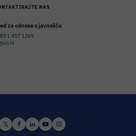
ONTAKTIRAJTE NAS
ed za odnose s javnošću
85 1 457 1269
@irb.hr