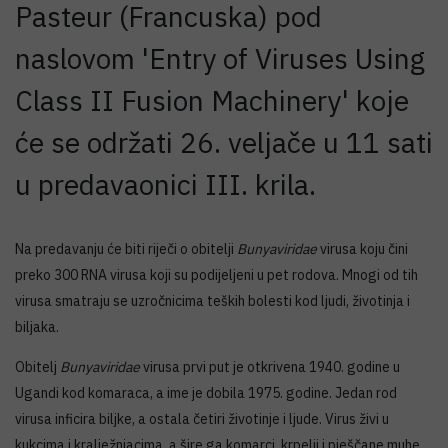
Pasteur (Francuska) pod
naslovom 'Entry of Viruses Using
Class II Fusion Machinery' koje
će se održati 26. veljače u 11 sati
u predavaonici III. krila.
Na predavanju će biti riječi o obitelji
Bunyaviridae
virusa koju čini
preko 300 RNA virusa koji su podijeljeni u pet rodova. Mnogi od tih
virusa smatraju se uzročnicima teških bolesti kod ljudi, životinja i
biljaka.
Obitelj
Bunyaviridae
virusa prvi put je otkrivena 1940. godine u
Ugandi kod komaraca, a ime je dobila 1975. godine. Jedan rod
virusa inficira biljke, a ostala četiri životinje i ljude. Virus živi u
kukcima i kralježnjacima, a šire ga komarci, krpelji i pješčane muhe.