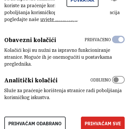
POVRATAK
virusa kao i napori istraživačkog tima s Instituta Pasteur da
koriste za praćenje korištenja stranice radi
proizvedu i pročiste dovoljne količine rekombinantnih proteina
poboljšanja korisničkog iskustva. Za više informacija
omotnice u onim rodovima virusa koji uzrokuju bolesti kod ljudi.
pogledajte naše
uvjete korištenja
.
Scott A. Jeffers radi na Institutu Pasteur gdje se bavi
istraživanjima u području karakterizacije Bunyviridae glikoproteina.
Obavezni kolačići
PRIHVAĆENO
Izabran je, kao jedan od 20 znanstvenika, za polaznika prestižnog
Kolačići koji su nužni za ispravno funkcioniranje
tečaja 2011 Cold Spring Harbor Laboratory on X-Ray Methods in
stranice. Moguće ih je onemogućiti u postavkama
Structural Biology. Autor je 9 znanstvenih radova i vlasnik tri
preglednika.
patenta.
SAŽETAK PREDAVANJA
Analitički kolačići
ODBIJENO
Služe za praćenje korištenja stranice radi poboljšanja
predavanje-scott-jeffers
(293
korisničkog iskustva.
kB)
PRIHVAĆAM ODABRANO
PRIHVAĆAM SVE