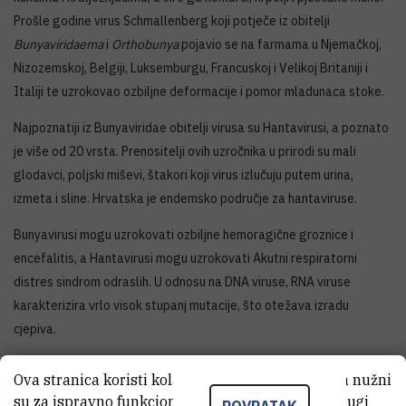
Prošle godine virus Schmallenberg koji potječe iz obitelji
Bunyaviridaema
i
Orthobunya
pojavio se na farmama u Njemačkoj,
Nizozemskoj, Belgiji, Luksemburgu, Francuskoj i Velikoj Britaniji i
Italiji te uzrokovao ozbiljne deformacije i pomor mladunaca stoke.
Najpoznatiji iz Bunyaviridae obitelji virusa su Hantavirusi, a poznato
je više od 20 vrsta. Prenositelji ovih uzročnika u prirodi su mali
glodavci, poljski miševi, štakori koji virus izlučuju putem urina,
izmeta i sline. Hrvatska je endemsko područje za hantaviruse.
Bunyavirusi mogu uzrokovati ozbiljne hemoragične groznice i
encefalitis, a Hantavirusi mogu uzrokovati Akutni respiratorni
distres sindrom odraslih. U odnosu na DNA viruse, RNA viruse
karakterizira vrlo visok stupanj mutacije, što otežava izradu
cjepiva.
Svi Bunyavirusi sastoje se od omotnice i tri nukleokapside, a na
Ova stranica koristi kolačiće. Neki od tih kolačića nužni
predavanju će detaljnije prikazati biološka svojstva omotnice
su za ispravno funkcioniranje stranice, dok se drugi