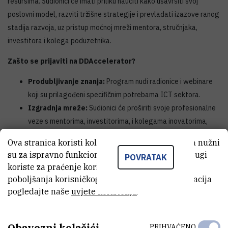
resursima. Sudionici će imati priliku naučiti kako usavršiti svoj
poslovni model, razviti tržišne strategije i prevladati izazove ranog
stadija razvoja, uz pristup moćnoj mreži mentora, stručnjaka,
investitora i kolega poduzetnika.
Zašto se prijaviti na DDAccelerator?
Produbljivanje znanja:
Program nudi radionice i webinare
koji su prilagođeni specifičnim potrebama ICT sektora.
Izgradnja mreže:
Sudionici će proširiti svoje profesionalne
veze s mentorima, investitorima, i kolegama inovatorima,
otvarajući vrata novim poslovnim prilikama.
Ova stranica koristi kolačiće. Neki od tih kolačića nužni
Globalna vidljivost:
Tijekom međunarodnog događanja u
su za ispravno funkcioniranje stranice, dok se drugi
POVRATAK
Pragu, sudionici će imati priliku predstaviti svoje projekte
koriste za praćenje korištenja stranice radi
potencijalnim investitorima, medijima i industrijskim liderima.
poboljšanja korisničkog iskustva. Za više informacija
Dokazani uspjesi:
Program pomaže inovatorima da
pogledajte naše
uvjete korištenja
.
unaprijede svoje performanse i poslovne rezultate, slijedeći
primjere uspješnih tvrtki poput Dropboxa i Airbnba.
Obavezni kolačići
PRIHVAĆENO