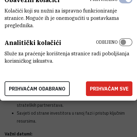
Tko može aplicirati?
Kolačići koji su nužni za ispravno funkcioniranje
Timovi s minimalno dva člana.
stranice. Moguće ih je onemogućiti u postavkama
Najmanje jedan član tima mora biti povezan s
preglednika.
visokoobrazovnom ustanovom ili istraživačkom
organizacijom u jednoj od zemalja sudionica.
Analitički kolačići
ODBIJENO
Projekti moraju biti usmjereni na ICT i imati razinu tehnološke
Služe za praćenje korištenja stranice radi poboljšanja
spremnosti 3 ili više.
korisničkog iskustva.
Prednosti programa uključuju:
Intenzivan četveromjesečni program koji kombinira grupne
PRIHVAĆAM ODABRANO
PRIHVAĆAM SVE
aktivnosti i individualno mentorstvo.
Mogućnost sudjelovanja u prvom pilot projektu i razvoju
strateških partnerstava.
Savjeti od strane investitora u ranoj fazi i pristup ključnim
resursima.
Važni datumi: