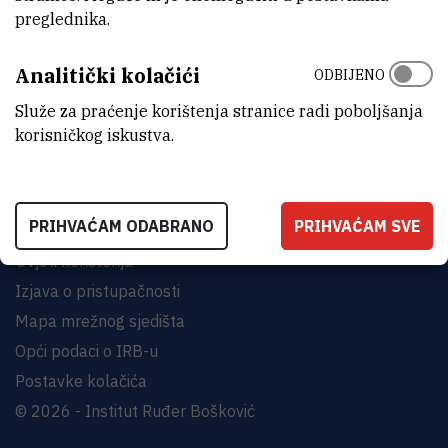
preglednika.
INSTITUT RUĐER BOŠKOVIĆ
Analitički kolačići
Bijenička cesta 54, 10000 Zagreb
ODBIJENO
KONTAKTIRAJTE NAS
Služe za praćenje korištenja stranice radi poboljšanja
korisničkog iskustva.
PRIHVAĆAM ODABRANO
PRIHVAĆAM SVE
Uvjeti korištenja
Izjava o pristupačnosti
Mapa mrežnog sjedišta
Opći podaci o IRB-u
Postavke kolačića
© 2026 - Institut Ruđer Bošković