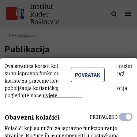
Institut
Ruđer
Bošković
Publikacija
Publikacija
Ova stranica koristi kolačiće. Neki od tih kolačića nužni
Publikacija
(131,8 kB)
su za ispravno funkcioniranje stranice, dok se drugi
POVRATAK
koriste za praćenje korištenja stranice radi
poboljšanja korisničkog iskustva. Za više informacija
pogledajte naše
uvjete korištenja
.
Obavezni kolačići
PRIHVAĆENO
Kolačići koji su nužni za ispravno funkcioniranje
stranice. Moguće ih je onemogućiti u postavkama