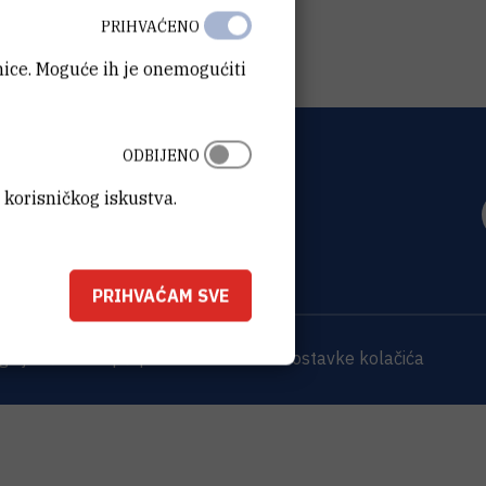
PRIHVAĆENO
anice. Moguće ih je onemogućiti
ODBIJENO
OVIĆ
 korisničkog iskustva.
0 Zagreb
PRIHVAĆAM SVE
 sjedišta
Opći podaci o IRB-u
Postavke kolačića