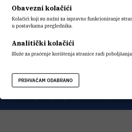
Obavezni kolačići
Kolačići koji su nužni za ispravno funkcioniranje str
u postavkama preglednika.
Analitički kolačići
INSTITUT RUĐER BOŠK
Služe za praćenje korištenja stranice radi poboljšanja
Bijenička cesta 54, 1000
KONTAKTIRAJTE NAS
PRIHVAĆAM ODABRANO
Uvjeti korištenja
Izjava o pristupačnosti
Mapa mrežnog