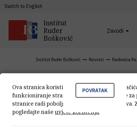
Switch to English
Institut
Ruđer
Zavodi
Bošković
Institut Ruđer Bošković
Novosti
Radionica Raz
Scapozza - 
Ova stranica koristi kolačiće. Neki od tih kolači
POVRATAK
funkcioniranje stranice, dok se drugi koriste za
stranice radi poboljšanja korisničkog iskustva. 
pogledajte naše
uvjete korištenja
.
Scapozza - abstract
(273,6 kB)