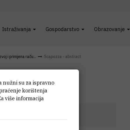
Istraživanja
Gospodarstvo
Obrazovanje
voj i primjena raču...
Scapozza - abstract
abstract
ća nužni su za ispravno
 praćenje korištenja
Za više informacija