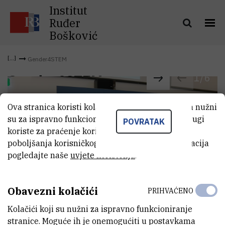
Institut
Ruđer
Bošković
Gender4STEM
1
/
6
Gender4STEM
Ova stranica koristi kolačiće. Neki od tih kolačića nužni
su za ispravno funkcioniranje stranice, dok se drugi
POVRATAK
koriste za praćenje korištenja stranice radi
poboljšanja korisničkog iskustva. Za više informacija
pogledajte naše
uvjete korištenja
.
Obavezni kolačići
PRIHVAĆENO
Kolačići koji su nužni za ispravno funkcioniranje
stranice. Moguće ih je onemogućiti u postavkama