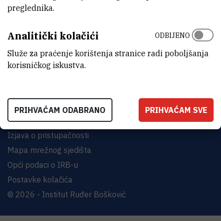
preglednika.
INSTITUT RUĐER BOŠKOVIĆ
Bijenička cesta 54, 10000 Zagreb
Analitički kolačići
ODBIJENO
KONTAKTIRAJTE NAS
Služe za praćenje korištenja stranice radi poboljšanja
korisničkog iskustva.
PRIHVAĆAM ODABRANO
PRIHVAĆAM SVE
Uvjeti korištenja
Izjava o pristupačnosti
Mapa mrežnog sjedišta
Opći podaci o IRB-u
Postavke kolačića
© 2026 - Institut Ruđer Bošković