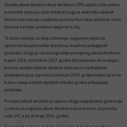
Silicijski piksel detektor dio je detektora CMS najbliži točki sudara
protonskih snopova i služi detekciji tragova električki nabijenih
čestica koje nastaju u sudarima protona.Kao takav izložen je većim
dozama zračenja, posebice njegov prvi sloj.
Te doze zračenja uzrokuju oštećenja i negativno utječu na
operativne karakteristike detektora i kvalitetu prikupljenih
podataka. Stoga je već kod ugradnje postojećeg piksel detektora
krajem 2016. i početkom 2017. godine bilo planirano da se njegov
prvi sloj zamijeni tijekom sljedeće duže pauze u prikupljanju
podataka koja je započela početkom 2019. godine budući da on ne
bi bio u stanju izdržati sljedećih nekoliko godina prikupljanja
podataka.
Postojeći piksel detektor je zapravo druga unaprijeđena generacija
u odnosu na originalni piksel detektor koji se koristio od početka
rada LHC-a pa do kraja 2016. godine.