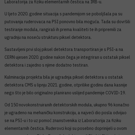
Laboratorija za fiziku elementarnih čestica na IRB-u.
U ljeto 2020. godine situacija s pandemijom se poboljšala pa su
putovanja ruđerovaca na PSI ponovno bila moguća. Tada su dovršili
testiranje modula, rangirali ih prema kvaliteti te ih pripremili za
ugradnju na noseću strukturu piksel detektora.
Sastavljeni prvi sloj piksel detektora transportiran je s PSI-a na
CERN ujesen 2020. godine nakon čega je integriran u ostatak piksel
detektora i zajedno s njime dodatno testiran.
Kulminacija projekta bila je ugradnja piksel detektora u ostatak
detektora CMS u lipnju 2021. godine, otprilike godinu dana kasnije
nego što je bilo originalno planirano uslijed pandemije COVID-19.
Od 150 novokonstruiranih detektorskih modula, ukupno 96 konačno
je ugrađeno na mehaničku konstrukciju, a najveći dio posla odvijao
se na PSI-u i to uz pomoć znanstvenika iz Laboratorija za fiziku
elementarnih čestica. Ruđerovci koji su posebno doprinijeli u ovom