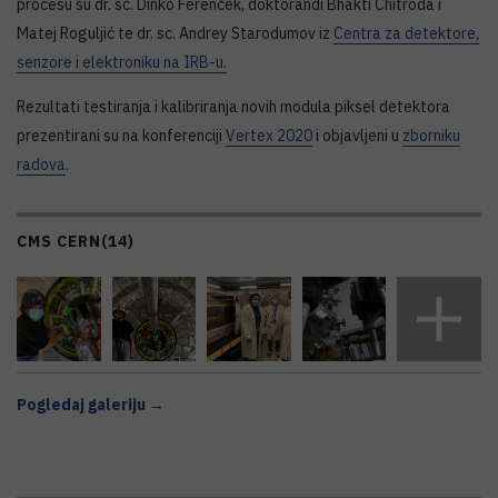
procesu su dr. sc. Dinko Ferenček, doktorandi Bhakti Chitroda i
Matej Roguljić te dr. sc. Andrey Starodumov iz
Centra za detektore,
senzore i elektroniku na IRB-u.
Rezultati testiranja i kalibriranja novih modula piksel detektora
prezentirani su na konferenciji
Vertex 2020
i objavljeni u
zborniku
radova
.
CMS CERN
(14)
Pogledaj galeriju →