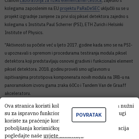
Članovi
Laboratorija za fiziku elementarnih čestica
, zajedno s
kolegama zaposlenim na EU
projektu PaRaDeSEC
uključili su se u
projekt izgradnje zamjene za prvi sloj piksel detektora zajedno s
kolegama s Instituta Paul Scherrer (PSI), ETH Zurich i Helsinki
Institute of Physics.
''Aktivnosti su počele već u ljeto 2017. godine kada smo se na PSI-
u upoznavali s opremom i procedurama testiranja modula piksel
detektora koji predstavljaju osnovni gradivni i funkcionalni element
piksel detektora. 2018. godinu proveli smo uglavnom u
ispitivanjima prototipova komponenata novih modula na IRB-u na
panoramskom izvoru gama zraka 60Co i Tandem Van de Graaff
akceleratoru.
Ova stranica koristi kolačiće. Neki od tih kolačića nužni
su za ispravno funkcioniranje stranice, dok se drugi
POVRATAK
koriste za praćenje korištenja stranice radi
poboljšanja korisničkog iskustva. Za više informacija
pogledajte naše
uvjete korištenja
.