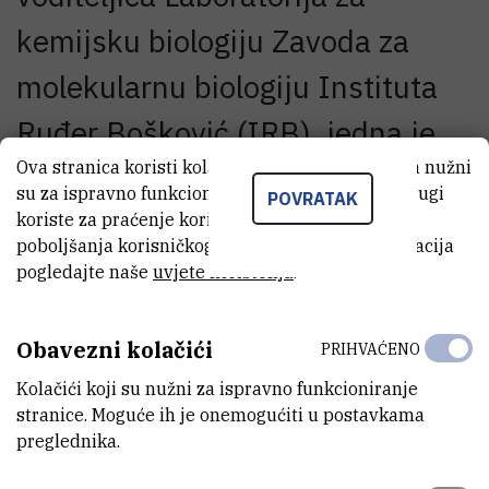
kemijsku biologiju Zavoda za
molekularnu biologiju Instituta
Ruđer Bošković (IRB), jedna je
Ova stranica koristi kolačiće. Neki od tih kolačića nužni
od ovogodišnjih dobitnica
su za ispravno funkcioniranje stranice, dok se drugi
POVRATAK
nagrade u kategoriji „Utjecajne
koriste za praćenje korištenja stranice radi
poboljšanja korisničkog iskustva. Za više informacija
hrvatske žene“ koju joj je za
pogledajte naše
uvjete korištenja
.
izvrsnost u radu dodijelila Mreža
Obavezni kolačići
PRIHVAĆENO
hrvatskih žena / Croatian
Kolačići koji su nužni za ispravno funkcioniranje
Women's Network (MHŽ / CWN).
stranice. Moguće ih je onemogućiti u postavkama
preglednika.
Nagrada joj je uručena na trećoj međunarodnoj konferenciji