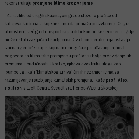
rekonstruiraju
promjene klime kroz vrijeme
„Za razliku od drugih skupina, oni grade složene pločice od
kalcijeva karbonata koje ne samo da pomažu pri izvlačenju CO₂ iz
atmosfere, već ga i transportiraju u dubokomorske sedimente, gdje
može ostati zaključan tisućljećima. Ova biomineralizacija ostavlja
izniman geološki zapis koji nam omogućuje proučavanje njihovih
odgovora na klimatske promjene u prošlosti i bolje predviđanje tih
promjena u budućnosti. Ukratko, njihova dvostruka uloga kao
‘pumpe ugljika’ i ‘klimatskog arhiva’ čini ih nezamjenjivima za
razumijevanje i suzbijanje klimatskih promjena,” kaže
prof. Alex
Poulton
iz Lyell Centra Sveučilišta Heriot-Watt u Škotskoj.