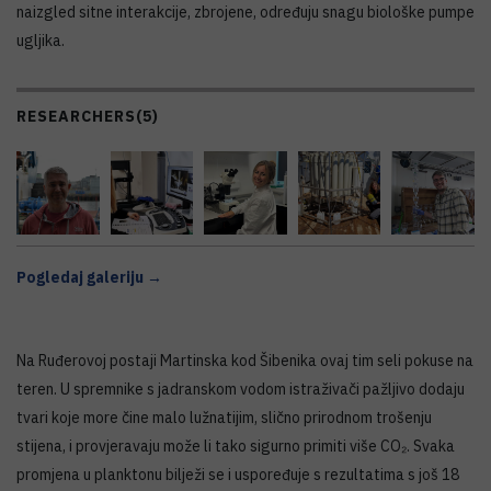
naizgled sitne interakcije, zbrojene, određuju snagu biološke pumpe
ugljika.
RESEARCHERS
(5)
Pogledaj galeriju →
Na Ruđerovoj postaji Martinska kod Šibenika ovaj tim seli pokuse na
teren. U spremnike s jadranskom vodom istraživači pažljivo dodaju
tvari koje more čine malo lužnatijim, slično prirodnom trošenju
stijena, i provjeravaju može li tako sigurno primiti više CO₂. Svaka
promjena u planktonu bilježi se i uspoređuje s rezultatima s još 18