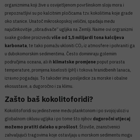
organizmima koji žive u osvijetljenom površinskom sloju mora i
prepoznatljivi su po kalcitnim pločicama tzv. kokolitima koje grade
oko stanice. Unatoč mikroskopskoj veličini, spadaju među
najučinkovitije „obrađivače” ugljika na Zemlji. Naime ovi orgranizmi
svake godine proizvedu
više od 1,5 milijardi tona kalcijeva
karbonata
, te tako pomažu ukloniti CO₂ iz atmosfere i pohraniti ga
u dubokomorskim sedimentima. Često dominiraju golemim
područjima oceana, ali ih
klimatske promjene
poput porasta
temperature, promjena kiselosti (pH) i tokova hranidbenih lanaca,
izravno pogađaju. To također ima posljedice za morske i obalne
ekosustave, a dugoročno i za klimu.
Zašto baš kokolitoforidi?
Kokolitoforidi su jedinstvene među planktonom i po svojoj ulozi u
globalnom ciklusu ugljika i po tome što njihov
dugoročni utjecaj
možemo pratiti daleko u prošlost
. Štoviše, znanstvenici
zahvaljujući tragovima koje ostavljaju u morskom sedimentu mogu