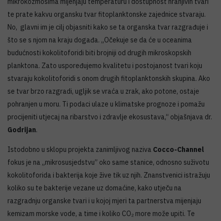
mikrokozmosima mijenjaju temperaturu i dostupnost hranjivih tvari
te prate kakvu organsku tvar fitoplanktonske zajednice stvaraju.
No, glavni im je cilj objasniti kako se ta organska tvar razgrađuje i
što se s njom na kraju događa. „Očekuje se da će u oceanima
budućnosti kokolitoforidi biti brojniji od drugih mikroskopskih
planktona. Zato uspoređujemo kvalitetu i postojanost tvari koju
stvaraju kokolitoforidi s onom drugih fitoplanktonskih skupina. Ako
se tvar brzo razgradi, ugljik se vraća u zrak, ako potone, ostaje
pohranjen u moru. Ti podaci ulaze u klimatske prognoze i pomažu
procijeniti utjecaj na ribarstvo i zdravlje ekosustava,“ objašnjava dr.
Godrijan
.
Istodobno u sklopu projekta zanimljivog naziva
Cocco-Channel
fokus je na „mikrosusjedstvu” oko same stanice, odnosno suživotu
kokolitoforida i bakterija koje žive tik uz njih. Znanstvenici istražuju
koliko su te bakterije vezane uz domaćine, kako utječu na
razgradnju organske tvari i u kojoj mjeri ta partnerstva mijenjaju
kemizam morske vode, a time i koliko CO₂ more može upiti. Te