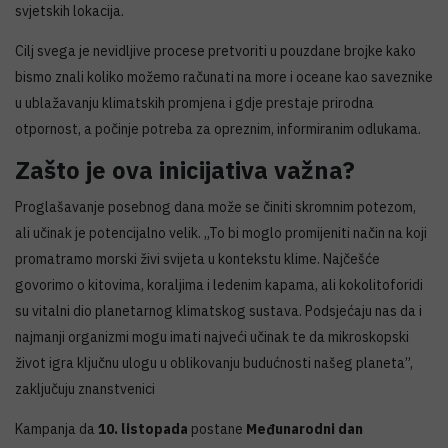
svjetskih lokacija.
Cilj svega je nevidljive procese pretvoriti u pouzdane brojke kako
bismo znali koliko možemo računati na more i oceane kao saveznike
u ublažavanju klimatskih promjena i gdje prestaje prirodna
otpornost, a počinje potreba za opreznim, informiranim odlukama.
Zašto je ova inicijativa važna?
Proglašavanje posebnog dana može se činiti skromnim potezom,
ali učinak je potencijalno velik. „To bi moglo promijeniti način na koji
promatramo morski živi svijeta u kontekstu klime. Najčešće
govorimo o kitovima, koraljima i ledenim kapama, ali kokolitoforidi
su vitalni dio planetarnog klimatskog sustava. Podsjećaju nas da i
najmanji organizmi mogu imati najveći učinak te da mikroskopski
život igra ključnu ulogu u oblikovanju budućnosti našeg planeta”,
zaključuju znanstvenici
Kampanja da
10. listopada
postane
Međunarodni dan