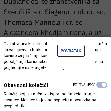
Duplančića, te znanstvenika sa
Sveučilišta u Siegenu prof. dr. sc.
Thomasa Mannela i dr. sc.
Alexandera Khodjamiriana, a uz
potporu Ministarstva znanosti,
Ova stranica koristi kolačiće. Neki od tih kolačića nužni
su za ispravno funkcioniranje stranice, dok se drugi
POVRATAK
obrazovanja i športa, Hrvatske
koriste za praćenje korištenja stranice radi
poboljšanja korisničkog iskustva. Za više informacija
akademije znanosti i umjetnosti
pogledajte naše
uvjete korištenja
.
te Zaklade Alexander von
Humboldt.
Obavezni kolačići
PRIHVAĆENO
Kolačići koji su nužni za ispravno funkcioniranje
stranice. Moguće ih je onemogućiti u postavkama
Cilj skupa je okupiti znanstvenike koji aktivno rade na različitim
preglednika.
problemima fizike kvarkova s naglaskom na procese u kojima dolazi