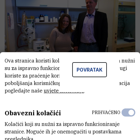
Ova stranica koristi kolačiće. Neki od tih kolačića nužni
su za ispravno funkcioniranje stranice, dok se drugi
POVRATAK
koriste za praćenje korištenja stranice radi
poboljšanja korisničkog iskustva. Za više informacija
Rad pod naslovom 'Novel Mixed Phase SnO2 nanorods assembled
pogledajte naše
uvjete korištenja
.
with SnO2 nanocrystals for enhancing gas-sensing performance
toward isopropanol gas' opisuje sintezu poluvodičkog materijala
Obavezni kolačići
PRIHVAĆENO
SnO2 u formi nanoštapića te njegovu primjenu kao aktivnog
elementa u senzorima para izopropanola, acetona, fomaldehida i
Kolačići koji su nužni za ispravno funkcioniranje
alkohola.
stranice. Moguće ih je onemogućiti u postavkama
preglednika.