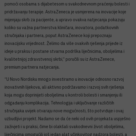
pomoći osobama s dijabetesom u svakodnevnom praćenju bolesti i
pridržavanju terapije. AstraZeneca je usmjerena na inovacije koje
mijenjaju skrb za pacijente, a upravo ovakva natjecanja pokazuju
koliko su važna partnerstva kliničara, inovatora, podatkovnih
stručnjaka i partnera, poput AstraZenece koji prepoznaju
inovacijsku vrijednost. Želimo da više ovakvih rješenja prijeđe iz
ideje u praksu i postane stvarna podrška liječnicima, oboljelima i
kvalitetnijoj zdravstvenoj skrbi,” poručili su iz AstraZenece,
premium partnera natjecanja.
“U Novo Nordisku mnogo investiramo u inovacije odnosno razvoj
inovativnih lijekova, ali aktivno podržavamo i razvoj svih rješenja
koja mogu doprinijeti oboljelima u kontroli bolesti i smanjenju ili
odgađanju komplikacija. Tehnologija i uključivanje različitih
stručnjaka uvijek otvaraju nove mogućnosti, što potvrđuje i ovaj
uzbudljivi projekt. Nadamo se da će neki od ovih projekata uspješno
zaživjeti i u praksi, čime bi olakšali svakodnevni život oboljelima,
liječnicima omogućili još jedan alat učinkovitog nadzora bolesti, a