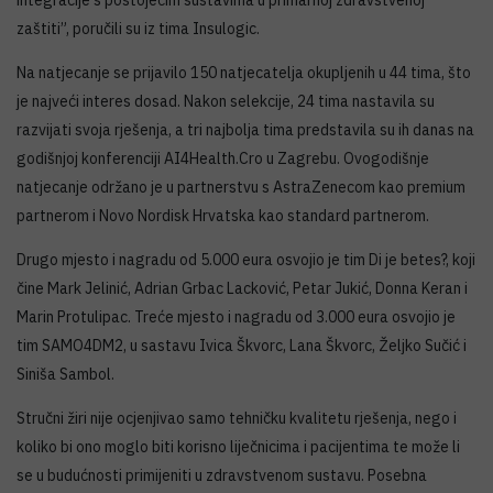
zaštiti”, poručili su iz tima Insulogic.
Na natjecanje se prijavilo 150 natjecatelja okupljenih u 44 tima, što
je najveći interes dosad. Nakon selekcije, 24 tima nastavila su
razvijati svoja rješenja, a tri najbolja tima predstavila su ih danas na
godišnjoj konferenciji AI4Health.Cro u Zagrebu. Ovogodišnje
natjecanje održano je u partnerstvu s AstraZenecom kao premium
partnerom i Novo Nordisk Hrvatska kao standard partnerom.
Drugo mjesto i nagradu od 5.000 eura osvojio je tim Di je betes?, koji
čine Mark Jelinić, Adrian Grbac Lacković, Petar Jukić, Donna Keran i
Marin Protulipac. Treće mjesto i nagradu od 3.000 eura osvojio je
tim SAMO4DM2, u sastavu Ivica Škvorc, Lana Škvorc, Željko Sučić i
Siniša Sambol.
Stručni žiri nije ocjenjivao samo tehničku kvalitetu rješenja, nego i
koliko bi ono moglo biti korisno liječnicima i pacijentima te može li
se u budućnosti primijeniti u zdravstvenom sustavu. Posebna