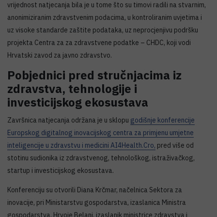
vrijednost natjecanja bila je u tome što su timovi radili na stvarnim,
anonimiziranim zdravstvenim podacima, u kontroliranim uvjetima i
uz visoke standarde zaštite podataka, uz neprocjenjivu podršku
projekta Centra za za zdravstvene podatke – CHDC, koji vodi
Hrvatski zavod za javno zdravstvo.
Pobjednici pred stručnjacima iz
zdravstva, tehnologije i
investicijskog ekosustava
Završnica natjecanja održana je u sklopu
godišnje konferencije
Europskog digitalnog inovacijskog centra za primjenu umjetne
inteligencije u zdravstvu i medicini AI4Health.Cro,
pred više od
stotinu sudionika iz zdravstvenog, tehnološkog, istraživačkog,
startup i investicijskog ekosustava.
Konferenciju su otvorili Diana Krčmar, načelnica Sektora za
inovacije, pri Ministarstvu gospodarstva, izaslanica Ministra
gospodarstva, Hrvoje Belani, izaslanik ministrice zdravstva i