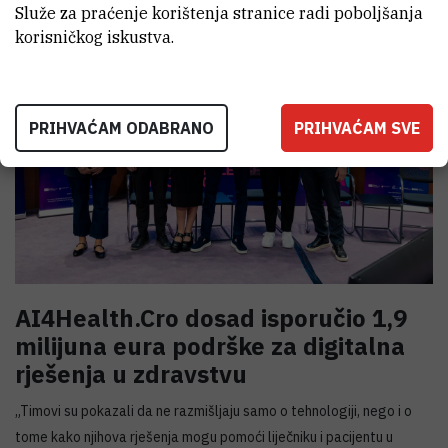
Služe za praćenje korištenja stranice radi poboljšanja
korisničkog iskustva.
PRIHVAĆAM ODABRANO
PRIHVAĆAM SVE
AI4Health.Cro dosad isporučio 1,9
milijuna eura podrške za digitalna
rješenja u zdravstvu
„Timovi su pokazali da ne razmišljaju samo o tehnologiji, nego i o
tome kako njihova rješenja mogu pomoći liječniku i pacijentu u