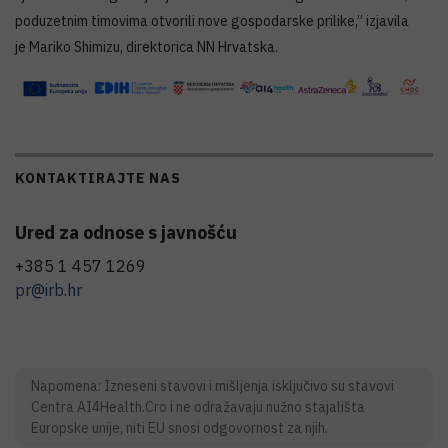
poduzetnim timovima otvorili nove gospodarske prilike,” izjavila
je Mariko Shimizu, direktorica NN Hrvatska.
KONTAKTIRAJTE NAS
Ured za odnose s javnošću
+385 1 457 1269
pr@irb.hr
Napomena: Izneseni stavovi i mišljenja isključivo su stavovi
Centra AI4Health.Cro i ne odražavaju nužno stajališta
Europske unije, niti EU snosi odgovornost za njih.