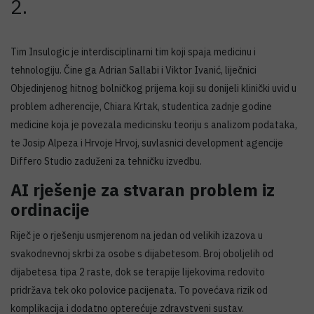
2.
Tim Insulogic je interdisciplinarni tim koji spaja medicinu i
tehnologiju. Čine ga Adrian Sallabi i Viktor Ivanić, liječnici
Objedinjenog hitnog bolničkog prijema koji su donijeli klinički uvid u
problem adherencije, Chiara Krtak, studentica zadnje godine
medicine koja je povezala medicinsku teoriju s analizom podataka,
te Josip Alpeza i Hrvoje Hrvoj, suvlasnici development agencije
Differo Studio zaduženi za tehničku izvedbu.
AI rješenje za stvaran problem iz
ordinacije
Riječ je o rješenju usmjerenom na jedan od velikih izazova u
svakodnevnoj skrbi za osobe s dijabetesom. Broj oboljelih od
dijabetesa tipa 2 raste, dok se terapije lijekovima redovito
pridržava tek oko polovice pacijenata. To povećava rizik od
komplikacija i dodatno opterećuje zdravstveni sustav.