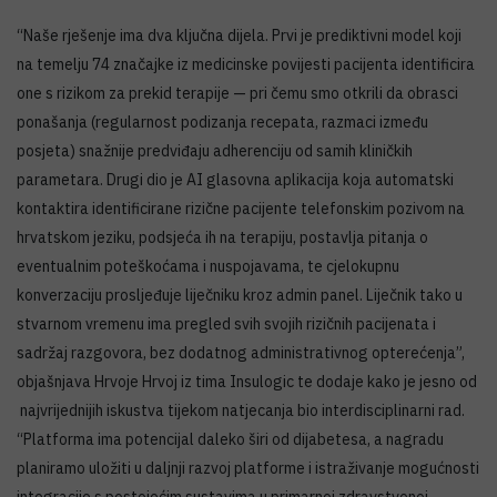
“Naše rješenje ima dva ključna dijela. Prvi je prediktivni model koji
na temelju 74 značajke iz medicinske povijesti pacijenta identificira
one s rizikom za prekid terapije — pri čemu smo otkrili da obrasci
ponašanja (regularnost podizanja recepata, razmaci između
posjeta) snažnije predviđaju adherenciju od samih kliničkih
parametara. Drugi dio je AI glasovna aplikacija koja automatski
kontaktira identificirane rizične pacijente telefonskim pozivom na
hrvatskom jeziku, podsjeća ih na terapiju, postavlja pitanja o
eventualnim poteškoćama i nuspojavama, te cjelokupnu
konverzaciju prosljeđuje liječniku kroz admin panel. Liječnik tako u
stvarnom vremenu ima pregled svih svojih rizičnih pacijenata i
sadržaj razgovora, bez dodatnog administrativnog opterećenja”,
objašnjava Hrvoje Hrvoj iz tima Insulogic te dodaje kako je jesno od
najvrijednijih iskustva tijekom natjecanja bio interdisciplinarni rad.
“Platforma ima potencijal daleko širi od dijabetesa, a nagradu
planiramo uložiti u daljnji razvoj platforme i istraživanje mogućnosti
integracije s postojećim sustavima u primarnoj zdravstvenoj