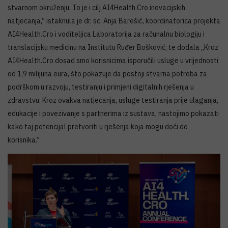
stvarnom okruženju. To je i cilj AI4Health.Cro inovacijskih
natjecanja,” istaknula je dr. sc. Anja Barešić, koordinatorica projekta
AI4Health.Cro i voditeljica Laboratorija za računalnu biologiju i
translacijsku medicinu na Institutu Ruđer Bošković, te dodala „Kroz
AI4Health.Cro dosad smo korisnicima isporučili usluge u vrijednosti
od 1,9 milijuna eura, što pokazuje da postoji stvarna potreba za
podrškom u razvoju, testiranju i primjeni digitalnih rješenja u
zdravstvu. Kroz ovakva natjecanja, usluge testiranja prije ulaganja,
edukacije i povezivanje s partnerima iz sustava, nastojimo pokazati
kako taj potencijal pretvoriti u rješenja koja mogu doći do
korisnika.”