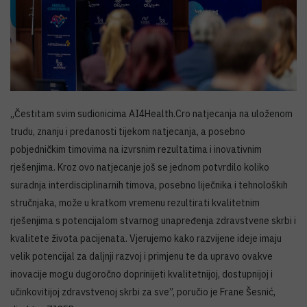
„Čestitam svim sudionicima AI4Health.Cro natjecanja na uloženom
trudu, znanju i predanosti tijekom natjecanja, a posebno
pobjedničkim timovima na izvrsnim rezultatima i inovativnim
rješenjima. Kroz ovo natjecanje još se jednom potvrdilo koliko
suradnja interdisciplinarnih timova, posebno liječnika i tehnoloških
stručnjaka, može u kratkom vremenu rezultirati kvalitetnim
rješenjima s potencijalom stvarnog unapređenja zdravstvene skrbi i
kvalitete života pacijenata. Vjerujemo kako razvijene ideje imaju
velik potencijal za daljnji razvoj i primjenu te da upravo ovakve
inovacije mogu dugoročno doprinijeti kvalitetnijoj, dostupnijoj i
učinkovitijoj zdravstvenoj skrbi za sve”, poručio je Frane Šesnić,