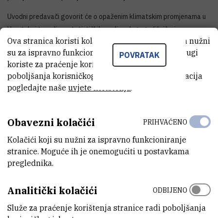
Uvodni predavači govorit će o opaženim klimatskim promjenama u
Hrvatskoj temeljem statističkih analiza dugogodišnjih nizova
Ova stranica koristi kolačiće. Neki od tih kolačića nužni
podataka, dat će se prikazi modeliranja klime i klimatskih promjena
su za ispravno funkcioniranje stranice, dok se drugi
na globalnoj i regionalnoj skali, te će se prikazati promjene morske
POVRATAK
koriste za praćenje korištenja stranice radi
razine.
poboljšanja korisničkog iskustva. Za više informacija
Program:
pogledajte naše
uvjete korištenja
.
Uvodna predavanja (1 h)
Obavezni kolačići
PRIHVAĆENO
"Opažene klimatske promjene" – dr.sc. Marjana Gajić-Čapka,
Državni hidrometeorološki zavod, Zagreb
Kolačići koji su nužni za ispravno funkcioniranje
"Modeliranje klime i klimatskih promjena" – dr.sc. Čedo
stranice. Moguće ih je onemogućiti u postavkama
preglednika.
Branković, Državni hidrometerološki zavod, Zagreb
"Globalno i regionalno podizanje morske razine" – prof. dr.sc.
Analitički kolačići
Mirko Orlić, Geofizički odsjek Prirodoslovno-matematičkog
ODBIJENO
fakulteta Sveučilišta u Zagrebu
Služe za praćenje korištenja stranice radi poboljšanja