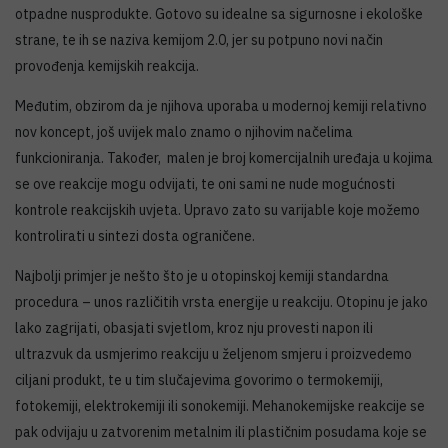
otpadne nusprodukte. Gotovo su idealne sa sigurnosne i ekološke
strane, te ih se naziva kemijom 2.0, jer su potpuno novi način
provođenja kemijskih reakcija.
Međutim, obzirom da je njihova uporaba u modernoj kemiji relativno
nov koncept, još uvijek malo znamo o njihovim načelima
funkcioniranja. Također, malen je broj komercijalnih uređaja u kojima
se ove reakcije mogu odvijati, te oni sami ne nude mogućnosti
kontrole reakcijskih uvjeta. Upravo zato su varijable koje možemo
kontrolirati u sintezi dosta ograničene.
Najbolji primjer je nešto što je u otopinskoj kemiji standardna
procedura – unos različitih vrsta energije u reakciju. Otopinu je jako
lako zagrijati, obasjati svjetlom, kroz nju provesti napon ili
ultrazvuk da usmjerimo reakciju u željenom smjeru i proizvedemo
ciljani produkt, te u tim slučajevima govorimo o termokemiji,
fotokemiji, elektrokemiji ili sonokemiji. Mehanokemijske reakcije se
pak odvijaju u zatvorenim metalnim ili plastičnim posudama koje se