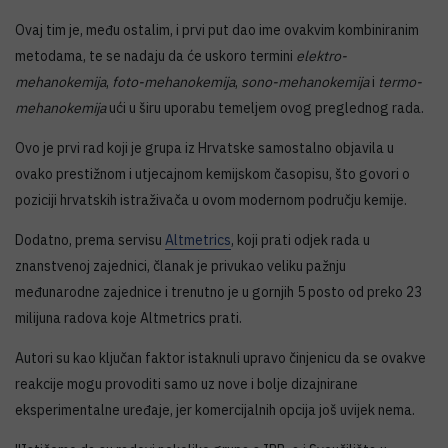
Ovaj tim je, među ostalim, i prvi put dao ime ovakvim kombiniranim
metodama, te se nadaju da će uskoro termini
elektro-
mehanokemija
,
foto-mehanokemija
,
sono-mehanokemija
i
termo-
mehanokemija
ući u širu uporabu temeljem ovog preglednog rada.
Ovo je prvi rad koji je grupa iz Hrvatske samostalno objavila u
ovako prestižnom i utjecajnom kemijskom časopisu, što govori o
poziciji hrvatskih istraživača u ovom modernom području kemije.
Dodatno, prema servisu
Altmetrics
, koji prati odjek rada u
znanstvenoj zajednici, članak je privukao veliku pažnju
međunarodne zajednice i trenutno je u gornjih 5 posto od preko 23
milijuna radova koje Altmetrics prati.
Autori su kao ključan faktor istaknuli upravo činjenicu da se ovakve
reakcije mogu provoditi samo uz nove i bolje dizajnirane
eksperimentalne uređaje, jer komercijalnih opcija još uvijek nema.