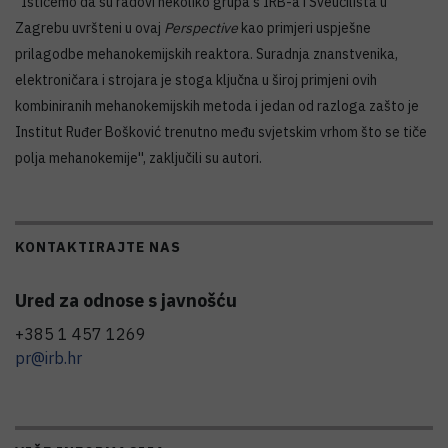
''Ističemo da su radovi nekoliko grupa s IRB-a i Sveučilišta u
Zagrebu uvršteni u ovaj
Perspective
kao primjeri uspješne
prilagodbe mehanokemijskih reaktora. Suradnja znanstvenika,
elektroničara i strojara je stoga ključna u široj primjeni ovih
kombiniranih mehanokemijskih metoda i jedan od razloga zašto je
Institut Ruđer Bošković trenutno među svjetskim vrhom što se tiče
polja mehanokemije'', zaključili su autori.
KONTAKTIRAJTE NAS
Ured za odnose s javnošću
+385 1 457 1269
pr@irb.hr