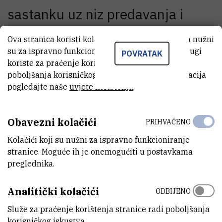
sastanku uz niz predavanja i
prezentacija znanstvenih radova,
Ova stranica koristi kolačiće. Neki od tih kolačića nužni
su za ispravno funkcioniranje stranice, dok se drugi
održana su i tri okrugla stola o
POVRATAK
koriste za praćenje korištenja stranice radi
temama Gubitak talenata - kamo
poboljšanja korisničkog iskustva. Za više informacija
pogledajte naše
uvjete korištenja
.
i zašto odlaze žene iz fizike,
Financiranje znanosti i Europski
Obavezni kolačići
PRIHVAĆENO
projekti u Hrvatskoj.
Kolačići koji su nužni za ispravno funkcioniranje
stranice. Moguće ih je onemogućiti u postavkama
preglednika.
Okrugli stol pod nazivom Gubitak talenta-kamo i zašto odlaze
žene iz Fizike, u kojemu je sudjelovala i ravnateljica IRB-a dr. sc.
Analitički kolačići
ODBIJENO
Danica Ramljak, privukao je veliko zanimanje svih sudionika i medija.
Služe za praćenje korištenja stranice radi poboljšanja
Na tom se okruglom stolu raspravljalo o vrlo ozbiljnom problemu
korisničkog iskustva.