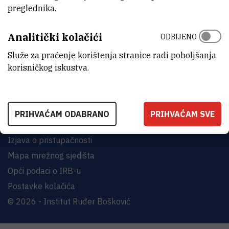
preglednika.
INSTITUT RUĐER BOŠKOVIĆ
Bijenička cesta 54, 10000 Zagreb
Analitički kolačići
ODBIJENO
KONTAKTIRAJTE NAS
Služe za praćenje korištenja stranice radi poboljšanja
korisničkog iskustva.
PRIHVAĆAM ODABRANO
PRIHVAĆAM SVE
Uvjeti korištenja
Izjava o pristupačnosti
Mapa mrežnog sjedišta
Opći podaci o IRB-u
Postavke kolačića
© 2026 - Institut Ruđer Bošković