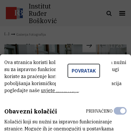
Institut
Ruđer
Bošković
Galerija fotografija
1
/
25
Galerija fotografija
Ova stranica koristi kolačiće. Neki od tih kolačića nužni
su za ispravno funkcioniranje stranice, dok se drugi
POVRATAK
koriste za praćenje korištenja stranice radi
poboljšanja korisničkog iskustva. Za više informacija
pogledajte naše
uvjete korištenja
.
Obavezni kolačići
PRIHVAĆENO
Kolačići koji su nužni za ispravno funkcioniranje
stranice. Moguće ih je onemogućiti u postavkama