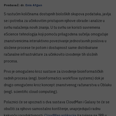
Predavač: dr.
Enis Afgan
S rastućim količinama dostupnih bioloških skupova podataka, javlja
se i potreba za učinkovitim pristupom njihove obrade i analize u
svrhu nalaženja novih znanja. U tu svrhu se koristi suvremena
eScience tehnologija koji pomoću prilagođena sučelja omogućuje
znanstvenicima interaktivno povezivanje jednostavnih poslova u
složene procese te potom i dostupnost same distribuirane
računalne infrastrukture za učinkovito izvođenje tih složnih
procesa.
Prvo je omogućeno kroz sustave za izvođenje bioinformatičkih
radnih procesa (engl. bioinformatics workflow systems) dok je
drugo omogućeno kroz koncept znanstvenog računarstva u Oblaku
(engl. scientific cloud computing).
Polaznici će se upoznati s dva sustava CloudMan i Galaxy te će se
obučiti za njihovo samostalno korištenje, unaprjeđujući radnu
kakvoću i produktivnosti.
CloudMan aplikacija
(razvijana na IRB u