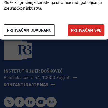
HR-10000 Zagreb
Služe za praćenje korištenja stranice radi poboljšanja
korisničkog iskustva.
PRIHVAĆAM ODABRANO
PRIHVAĆAM SVE
INSTITUT RUĐER BOŠKOVIĆ
Bijenička cesta 54, 10000 Zagreb
KONTAKTIRAJTE NAS