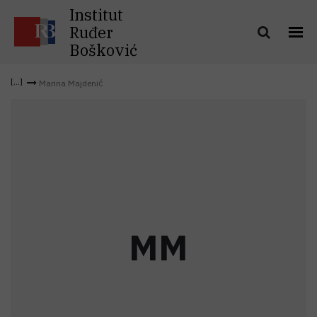
Institut
Ruđer
Bošković
Marina Majdenić
M
M