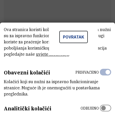
Ova stranica koristi kolačiće. Neki od tih kolačića nužni
su za ispravno funkcioniranje stranice, dok se drugi
POVRATAK
Marina
Majdenić
koriste za praćenje korištenja stranice radi
poboljšanja korisničkog iskustva. Za više informacija
informatički suradnik
pogledajte naše
uvjete korištenja
.
E-MAIL
Obavezni kolačići
PRIHVAĆENO
mamajdeni@irb.hr
Kolačići koji su nužni za ispravno funkcioniranje
ORGANIZACIJSKA JEDINICA
stranice. Moguće ih je onemogućiti u postavkama
Samostalni odjel za informatičku podršku
preglednika.
ADRESA
Analitički kolačići
ODBIJENO
Institut Ruđer Bošković
Bijenička 54