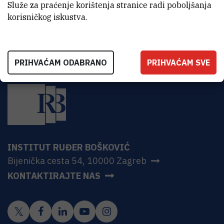
HR-10000 Zagreb
Služe za praćenje korištenja stranice radi poboljšanja
korisničkog iskustva.
PRIHVAĆAM ODABRANO
PRIHVAĆAM SVE
INSTITUT RUĐER BOŠKOVIĆ
Bijenička cesta 54, 10000 Zagreb
KONTAKTIRAJTE NAS