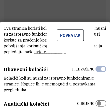
Ova stranica koristi kolačiće. Neki od tih kolačića nužni
su za ispravno funkcioniranje stranice, dok se drugi
POVRATAK
Mirela
Zobić
koriste za praćenje korištenja stranice radi
poboljšanja korisničkog iskustva. Za više informacija
Administrativni referent
pogledajte naše
uvjete korištenja
.
E-MAIL
Obavezni kolačići
PRIHVAĆENO
mizobic@irb.hr
Kolačići koji su nužni za ispravno funkcioniranje
ORGANIZACIJSKA JEDINICA
stranice. Moguće ih je onemogućiti u postavkama
Služba za ljudske potencijale
preglednika.
ADRESA
Analitički kolačići
ODBIJENO
Institut Ruđer Bošković
Bijenička 54