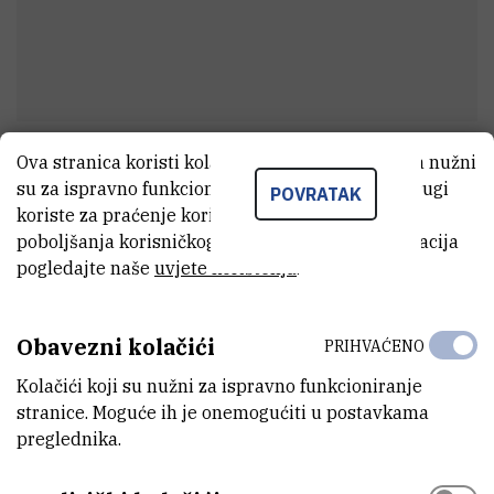
Ova stranica koristi kolačiće. Neki od tih kolačića nužni
Ines
Cigula
su za ispravno funkcioniranje stranice, dok se drugi
POVRATAK
Voditelj odsjeka
koriste za praćenje korištenja stranice radi
poboljšanja korisničkog iskustva. Za više informacija
pogledajte naše
uvjete korištenja
.
E-MAIL
ines.cigula@irb.hr
Obavezni kolačići
PRIHVAĆENO
MOBITEL
Kolačići koji su nužni za ispravno funkcioniranje
+385 99 485 7620
stranice. Moguće ih je onemogućiti u postavkama
preglednika.
ORGANIZACIJSKA JEDINICA
Služba za projekte i transfer znanja