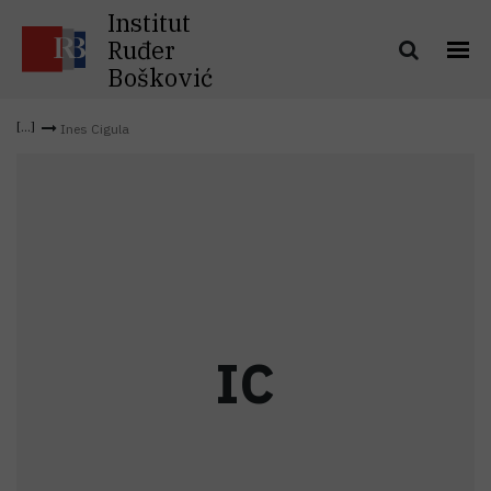
Institut
Ruđer
Bošković
Ines Cigula
I
C