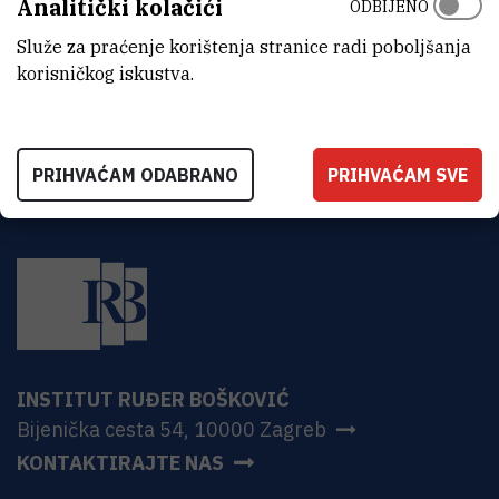
Analitički kolačići
ODBIJENO
ADRESA
Institut Ruđer Bošković
Služe za praćenje korištenja stranice radi poboljšanja
Bijenička 54
korisničkog iskustva.
HR-10000 Zagreb
PRIHVAĆAM ODABRANO
PRIHVAĆAM SVE
INSTITUT RUĐER BOŠKOVIĆ
Bijenička cesta 54, 10000 Zagreb
KONTAKTIRAJTE NAS