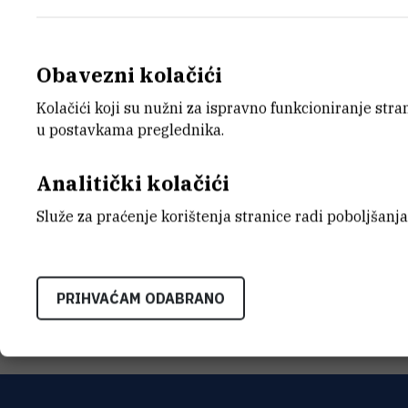
Obavezni kolačići
Kolačići koji su nužni za ispravno funkcioniranje str
E-MAIL
ORGA
u postavkama preglednika.
Antun.Cicic@irb.hr
Samosta
MOBITEL
ADRE
Analitički kolačići
+385 99 323 9638
Institu
Bijenič
Služe za praćenje korištenja stranice radi poboljšanja
HR-100
INTERNI BROJ
1282
PRIHVAĆAM ODABRANO