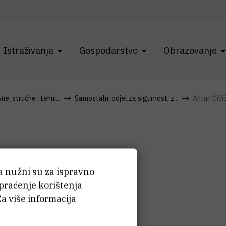
Istraživanja
Gospodarstvo
Obrazovanje
e, stručne i tehni...
Samostalni odjel za sigurnost, z...
Antun Čiči
ća nužni su za ispravno
ntun
Čičić
 praćenje korištenja
Za više informacija
itelj Skladišta