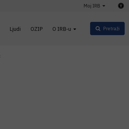
Moj IRB
Ljudi
OZIP
O IRB-u
Pretraži
ć