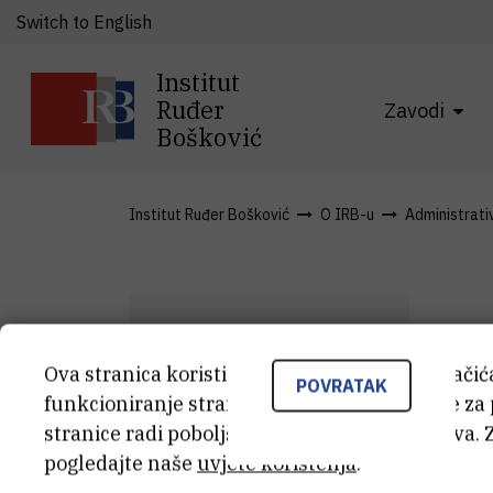
Switch to English
Institut
Ruđer
Zavodi
Bošković
Institut Ruđer Bošković
O IRB-u
Administrativn
Ova stranica koristi kolačiće. Neki od tih kolači
A
POVRATAK
funkcioniranje stranice, dok se drugi koriste za
A
Č
stranice radi poboljšanja korisničkog iskustva. 
pogledajte naše
uvjete korištenja
.
Vod