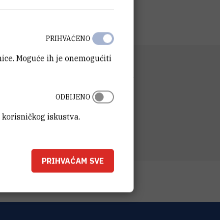
PRIHVAĆENO
anice. Moguće ih je onemogućiti
NIZACIJSKA JEDINICA
lni odjel za sigurnost, zaštitu i skladištenje
SA
ODBIJENO
t Ruđer Bošković
ka 54
 korisničkog iskustva.
00 Zagreb
PRIHVAĆAM SVE