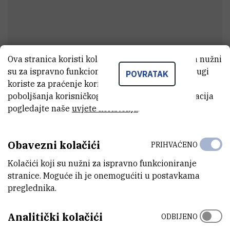
Ova stranica koristi kolačiće. Neki od tih kolačića nužni
su za ispravno funkcioniranje stranice, dok se drugi
POVRATAK
Srećko
Puljek
koriste za praćenje korištenja stranice radi
poboljšanja korisničkog iskustva. Za više informacija
Zaštitar
pogledajte naše
uvjete korištenja
.
E-MAIL
Obavezni kolačići
PRIHVAĆENO
spuljek@irb.hr
Kolačići koji su nužni za ispravno funkcioniranje
ORGANIZACIJSKA JEDINICA
stranice. Moguće ih je onemogućiti u postavkama
Samostalni odjel za sigurnost, zaštitu i skladištenje
preglednika.
ADRESA
Analitički kolačići
ODBIJENO
Institut Ruđer Bošković
Bijenička 54