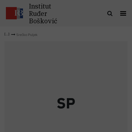
Institut
Ruđer
Bošković
Srećko Puljek
S
P