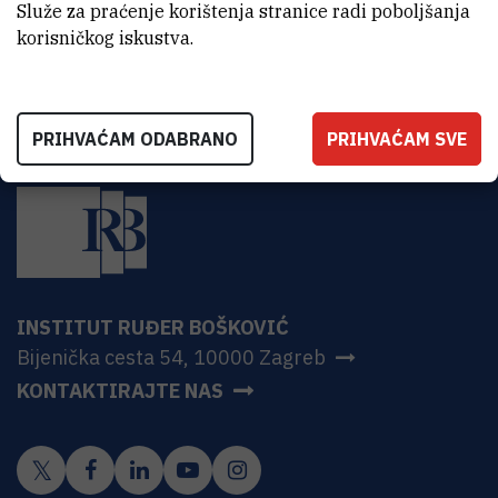
HR-10000 Zagreb
Služe za praćenje korištenja stranice radi poboljšanja
korisničkog iskustva.
PRIHVAĆAM ODABRANO
PRIHVAĆAM SVE
INSTITUT RUĐER BOŠKOVIĆ
Bijenička cesta 54, 10000 Zagreb
KONTAKTIRAJTE NAS