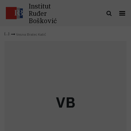
Institut
Ruđer
Bošković
Vesna Bratec Katić
V
B