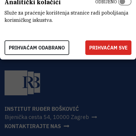
Analitički kolačići
ODBIJENO
ADRESA
Institut Ruđer Bošković
Služe za praćenje korištenja stranice radi poboljšanja
Bijenička 54
korisničkog iskustva.
HR-10000 Zagreb
PRIHVAĆAM ODABRANO
PRIHVAĆAM SVE
INSTITUT RUĐER BOŠKOVIĆ
Bijenička cesta 54, 10000 Zagreb
KONTAKTIRAJTE NAS