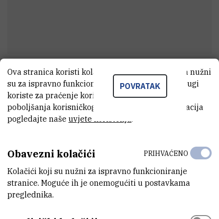
Ova stranica koristi kolačiće. Neki od tih kolačića nužni
Vesna
Bratec Katić
su za ispravno funkcioniranje stranice, dok se drugi
POVRATAK
Voditelj odjela
koriste za praćenje korištenja stranice radi
poboljšanja korisničkog iskustva. Za više informacija
pogledajte naše
uvjete korištenja
.
E-MAIL
vbrateck@irb.hr
Obavezni kolačići
PRIHVAĆENO
MOBITEL
Kolačići koji su nužni za ispravno funkcioniranje
+385 99 484 8719
stranice. Moguće ih je onemogućiti u postavkama
preglednika.
ORGANIZACIJSKA JEDINICA
Služba za računovodstvo i financije