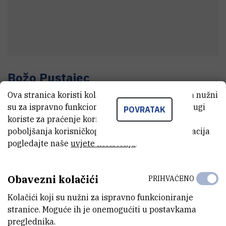
Božo
Pustajec
Ova stranica koristi kolačiće. Neki od tih kolačića nužni
Telefonist
su za ispravno funkcioniranje stranice, dok se drugi
POVRATAK
koriste za praćenje korištenja stranice radi
poboljšanja korisničkog iskustva. Za više informacija
E-MAIL
pogledajte naše
uvjete korištenja
.
Bozo.Pustajec@irb.hr
TELEFON
Obavezni kolačići
PRIHVAĆENO
+385 1 457 1480
Kolačići koji su nužni za ispravno funkcioniranje
INTERNI BROJ
stranice. Moguće ih je onemogućiti u postavkama
90
preglednika.
1480