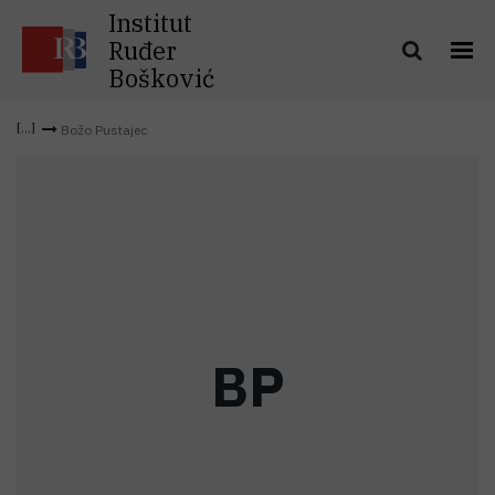
Institut
Ruđer
Bošković
Božo Pustajec
B
P