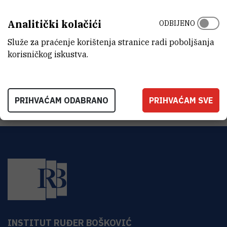
ORGANIZACIJSKA JEDINICA
Analitički kolačići
ODBIJENO
Tehnička služba
Služe za praćenje korištenja stranice radi poboljšanja
ADRESA
korisničkog iskustva.
Institut Ruđer Bošković
Bijenička 54
HR-10000 Zagreb
PRIHVAĆAM ODABRANO
PRIHVAĆAM SVE
INSTITUT RUĐER BOŠKOVIĆ