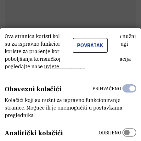
Ova stranica koristi kolačiće. Neki od tih kolačića nužni
su za ispravno funkcioniranje stranice, dok se drugi
POVRATAK
Dijana
Pozderac
koriste za praćenje korištenja stranice radi
poboljšanja korisničkog iskustva. Za više informacija
Čistač
pogledajte naše
uvjete korištenja
.
E-MAIL
Obavezni kolačići
PRIHVAĆENO
Dijana.Pozderac@irb.hr
Kolačići koji su nužni za ispravno funkcioniranje
ORGANIZACIJSKA JEDINICA
stranice. Moguće ih je onemogućiti u postavkama
Tehnička služba
preglednika.
ADRESA
Analitički kolačići
ODBIJENO
Institut Ruđer Bošković
Bijenička 54