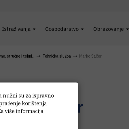
Istraživanja
Gospodarstvo
Obrazovanje
e, stručne i tehni...
Tehnička služba
Marko Sačer
ća nužni su za ispravno
arko
Sačer
 praćenje korištenja
Za više informacija
oslikar/ličilac