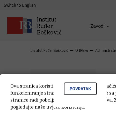
Switch to English
Institut
Ruđer
Zavodi
Bošković
Institut Ruđer Bošković
O IRB-u
Administrativn
Ova stranica koristi kolačiće. Neki od tih kolači
POVRATAK
M
funkcioniranje stranice, dok se drugi koriste za
M
S
stranice radi poboljšanja korisničkog iskustva. 
pogledajte naše
uvjete korištenja
.
Sob