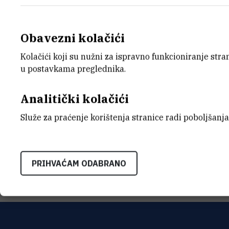
Obavezni kolačići
Kolačići koji su nužni za ispravno funkcioniranje str
E-MAIL
ORGA
u postavkama preglednika.
msacer@irb.hr
Tehnič
Analitički kolačići
ADRE
Institu
Služe za praćenje korištenja stranice radi poboljšanja
Bijenič
HR-100
PRIHVAĆAM ODABRANO