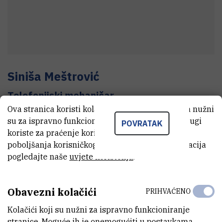
Siniša
Meštrović
Telefonijski mehaničar
Ova stranica koristi kolačiće. Neki od tih kolačića nužni
su za ispravno funkcioniranje stranice, dok se drugi
POVRATAK
koriste za praćenje korištenja stranice radi
E-MAIL
poboljšanja korisničkog iskustva. Za više informacija
Sinisa.Mestrovic@irb.hr
pogledajte naše
uvjete korištenja
.
TELEFON
+385 1 457 1222
Obavezni kolačići
PRIHVAĆENO
MOBITEL
Kolačići koji su nužni za ispravno funkcioniranje
+385 92 285 2210
stranice. Moguće ih je onemogućiti u postavkama