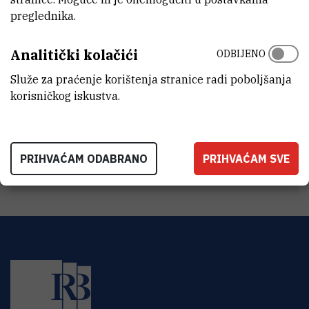
INTERNI BROJ
preglednika.
1500
90
Analitički kolačići
ODBIJENO
ORGANIZACIJSKA JEDINICA
Služe za praćenje korištenja stranice radi poboljšanja
Tehnička služba
korisničkog iskustva.
ADRESA
Institut Ruđer Bošković
Bijenička 54
HR-10000 Zagreb
PRIHVAĆAM ODABRANO
PRIHVAĆAM SVE