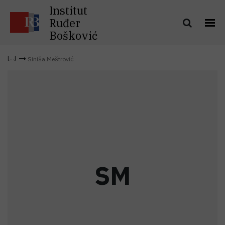
Institut
Ruđer
Bošković
Siniša Meštrović
S
M