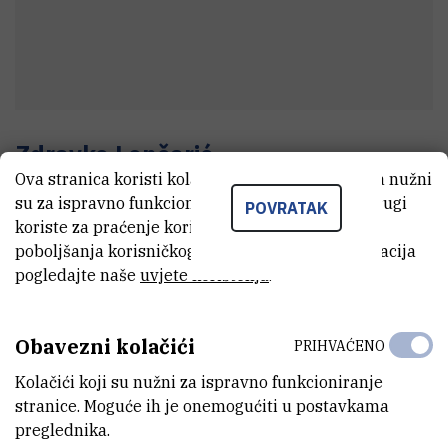
Zdravko
Lončarić
Ova stranica koristi kolačiće. Neki od tih kolačića nužni
Strojar parnih kotlova
su za ispravno funkcioniranje stranice, dok se drugi
POVRATAK
koriste za praćenje korištenja stranice radi
poboljšanja korisničkog iskustva. Za više informacija
E-MAIL
pogledajte naše
uvjete korištenja
.
Zdravko.Loncaric@irb.hr
TELEFON
Obavezni kolačići
PRIHVAĆENO
+385 1 456 0986
Kolačići koji su nužni za ispravno funkcioniranje
INTERNI BROJ
stranice. Moguće ih je onemogućiti u postavkama
1356
preglednika.