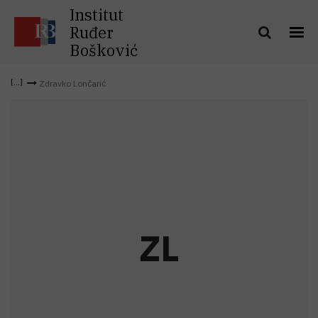
Institut
Ruđer
Bošković
Zdravko Lončarić
Z
L