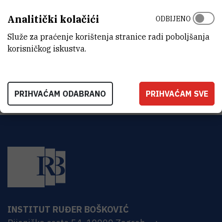
ORGANIZACIJSKA JEDINICA
Analitički kolačići
ODBIJENO
Tehnička služba
Služe za praćenje korištenja stranice radi poboljšanja
ADRESA
korisničkog iskustva.
Institut Ruđer Bošković
Bijenička 54
HR-10000 Zagreb
PRIHVAĆAM ODABRANO
PRIHVAĆAM SVE
INSTITUT RUĐER BOŠKOVIĆ