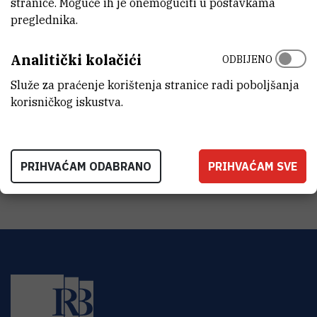
stranice. Moguće ih je onemogućiti u postavkama
1901
preglednika.
ORGANIZACIJSKA JEDINICA
Analitički kolačići
Ured ravnatelja
ODBIJENO
Služe za praćenje korištenja stranice radi poboljšanja
ADRESA
korisničkog iskustva.
Institut Ruđer Bošković
Bijenička 54
HR-10000 Zagreb
PRIHVAĆAM ODABRANO
PRIHVAĆAM SVE