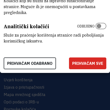
Kolačići koji su nužni za ispravno funkcioniranje
stranice. Moguće ih je onemogućiti u postavkama
preglednika.
Analitički kolačići
ODBIJENO
INSTITUT RUĐER BOŠKOVIĆ
Bijenička cesta 54, 10000 Zagreb
Služe za praćenje korištenja stranice radi poboljšanja
korisničkog iskustva.
KONTAKTIRAJTE NAS
PRIHVAĆAM ODABRANO
PRIHVAĆAM SVE
Uvjeti korištenja
Izjava o pristupačnosti
Mapa mrežnog sjedišta
Opći podaci o IRB-u
Postavke kolačića