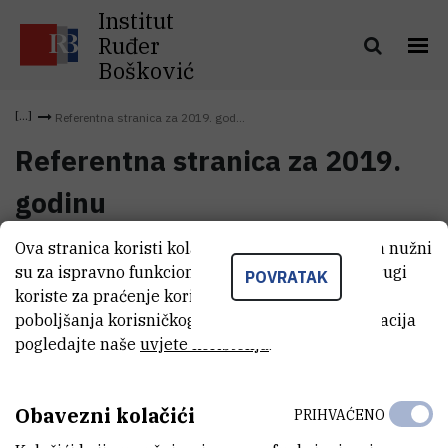
Institut
Ruđer
Bošković
Referentna stranica za 2019. god...
Referentna stranica za 2019.
godinu
Ova stranica koristi kolačiće. Neki od tih kolačića nužni
Referentna stranica za 2019.
su za ispravno funkcioniranje stranice, dok se drugi
(83,7 kB)
POVRATAK
godinu
koriste za praćenje korištenja stranice radi
poboljšanja korisničkog iskustva. Za više informacija
pogledajte naše
uvjete korištenja
.
Obavezni kolačići
PRIHVAĆENO